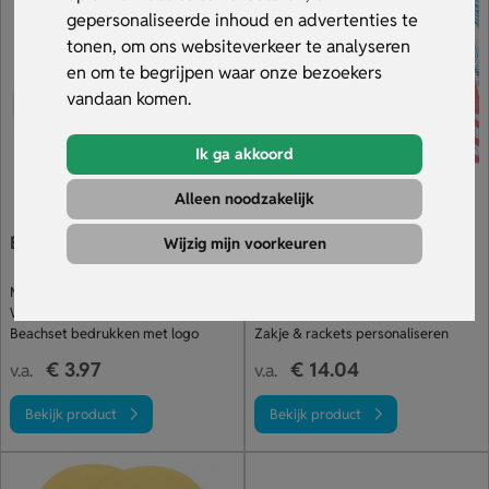
merk aan ontspanning, plezier en actieve momenten. Bekijk
gepersonaliseerde inhoud en advertenties te
het assortiment.
tonen, om ons websiteverkeer te analyseren
en om te begrijpen waar onze bezoekers
vandaan komen.
Ik ga akkoord
Alleen noodzakelijk
Beach tennis set
Houten strandtennis set
Wijzig mijn voorkeuren
Meest verkochte strandtennis set
Luxe strandtennis set
Witte rackets & handvat in kleur
Van rozenhout met PU grip
Beachset bedrukken met logo
Zakje & rackets personaliseren
€ 3.97
€ 14.04
v.a.
v.a.
Bekijk product
Bekijk product