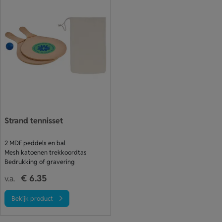
Strand tennisset
2 MDF peddels en bal
Mesh katoenen trekkoordtas
Bedrukking of gravering
€ 6.35
v.a.
Bekijk product