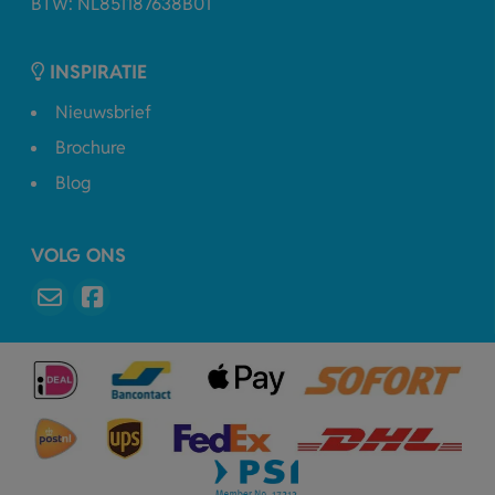
BTW: NL851187638B01
INSPIRATIE
Nieuwsbrief
Brochure
Blog
VOLG ONS