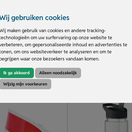
Wij gebruiken cookies
Wij maken gebruik van cookies en andere tracking-
technologieën om uw surfervaring op onze website te
eenslippers
Zonnebrand met karabijnhaa
verbeteren, om gepersonaliseerde inhoud en advertenties te
 voor je budget
Beschermfactor SPF 25
r in diverse kleuren
Leverbaar in vele kleuren
tonen, om ons websiteverkeer te analyseren en om te
ool & bandje
Zonnebrand bedrukken
begrijpen waar onze bezoekers vandaan komen.
.27
€ 1.61
Ik ga akkoord
Alleen noodzakelijk
v.a.
Wijzig mijn voorkeuren
duct
Bekijk product