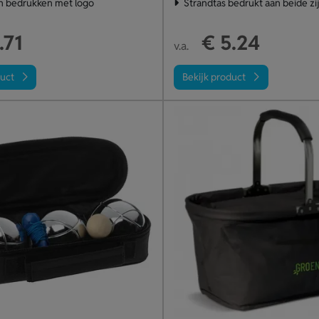
n bedrukken met logo
Strandtas bedrukt aan beide zi
.71
€ 5.24
v.a.
duct
Bekijk product