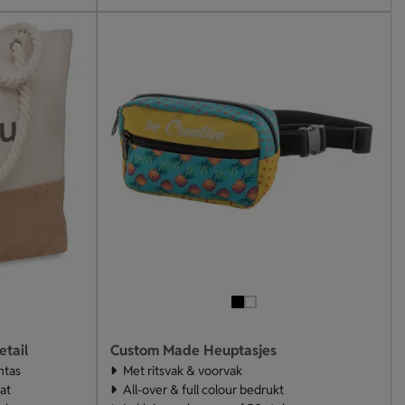
etail
Custom Made Heuptasjes
ntas
Met ritsvak & voorvak
at
All-over & full colour bedrukt