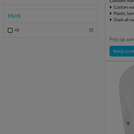
Custom ma
Custom wa
Plastic, b
Merk
Doek all-ov
nil
(1)
Prijs op aa
Bekijk pro