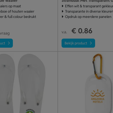
de waaier
aiers op maat
Effen wit & transparant gekleu
amboe of houten waaier
Transparante in diverse kleure
er & full colour bedrukt
Opdruk op meerdere panelen
€ 0.86
v.a.
nvraag
duct
Bekijk product