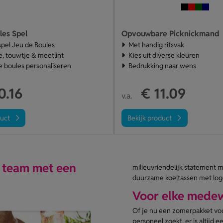
les Spel
Opvouwbare Picknickmand
pel Jeu de Boules
Met handig ritsvak
e, touwtje & meetlint
Kies uit diverse kleuren
de boules personaliseren
Bedrukking naar wens
0.16
€ 11.09
v.a.
duct
Bekijk product
e team met een
milieuvriendelijk statement m
duurzame koeltassen met log
Voor elke mede
Of je nu een zomerpakket vo
personeel zoekt, er is altijd