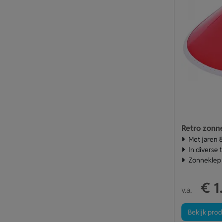
Retro zonn
Met jaren 8
In diverse
Zonneklep
€ 1
v.a.
Bekijk pro