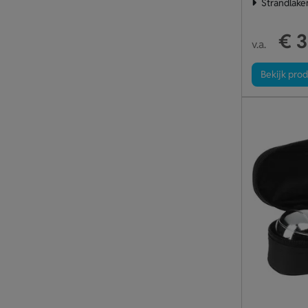
Strandlake
€ 3
v.a.
Bekijk pro