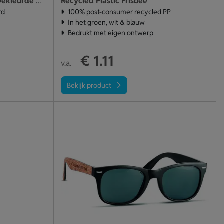
Recycled Plastic Frisbee
Strandbal Met Transparant Gekleurde Panelen (28 Cm)
rd
100% post-consumer recycled PP
n
In het groen, wit & blauw
Bedrukt met eigen ontwerp
€ 1.11
v.a.
Bekijk product