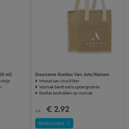
50 ml)
Duurzame Koeltas Van Jute/Katoen
rietje
Inhoud van circa 8 liter
n
Voorvak biedt extra opbergruimte
Koeltas bedrukken op voorvak
€ 2.92
v.a.
Bekijk product