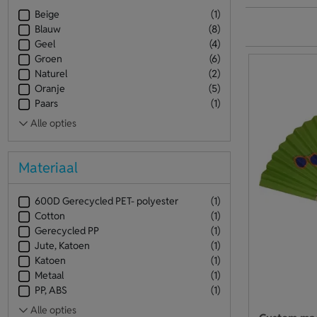
Beige
(1)
Blauw
(8)
Geel
(4)
Groen
(6)
Naturel
(2)
Oranje
(5)
Paars
(1)
Materiaal
600D Gerecycled PET- polyester
(1)
Cotton
(1)
Gerecycled PP
(1)
Jute, Katoen
(1)
Katoen
(1)
Metaal
(1)
PP, ABS
(1)