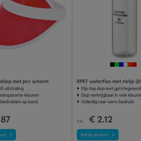
eklep met pvc scherm
RPET waterfles met rietje (6
0 uitstraling
Flip-top dop met geïntegreerd 
 transparante kleuren
Dop verkrijgbaar in vele kleure
 bedrukken op band
Volledig naar wens bedrukt
.87
€ 2.12
v.a.
duct
Bekijk product