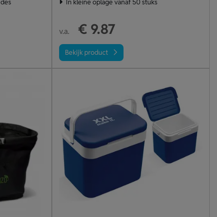
jdes
In kleine oplage vanaf 50 stuks
€ 9.87
v.a.
Bekijk product