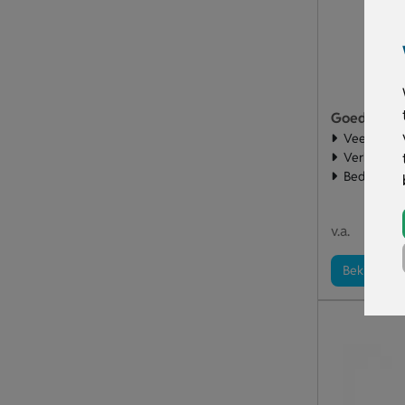
Goedkope T
Veel stuks
Verkrijgbaa
Bedrukte z
€ 1
v.a.
Bekijk pro