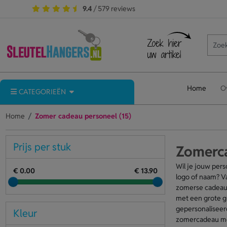
9.4
/ 579 reviews
Home
O
CATEGORIEËN
Home
Zomer cadeau personeel (15)
Prijs per stuk
Zomerca
Wil je jouw per
€ 0.00
€ 13.90
logo of naam? Va
zomerse cadeaut
met een grote g
gepersonaliseer
Kleur
zomercadeau met 