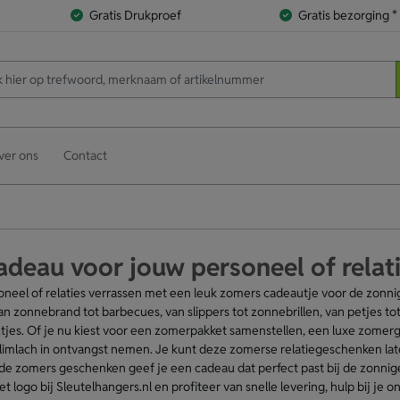
Gratis Drukproef
Gratis bezorging *
ver ons
Contact
deau voor jouw personeel of relat
soneel of relaties verrassen met een leuk zomers cadeautje voor de zo
n zonnebrand tot barbecues, van slippers tot zonnebrillen, van petjes tot
jes. Of je nu kiest voor een zomerpakket samenstellen, een luxe zomerge
limlach in ontvangst nemen. Je kunt deze zomerse relatiegeschenken la
de zomers geschenken geef je een cadeau dat perfect past bij de zonnig
logo bij Sleutelhangers.nl en profiteer van snelle levering, hulp bij je o