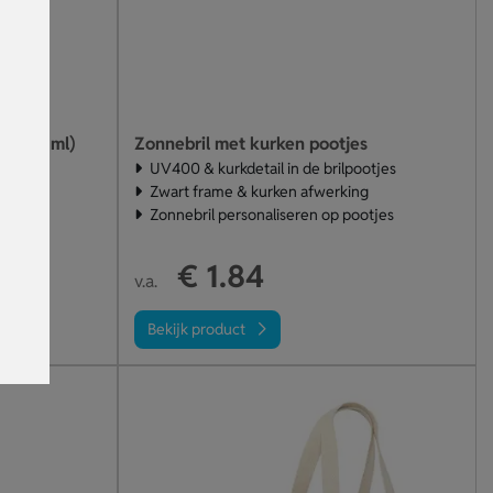
k (30 ml)
Zonnebril met kurken pootjes
UV400 & kurkdetail in de brilpootjes
Zwart frame & kurken afwerking
Zonnebril personaliseren op pootjes
€ 1.84
v.a.
Bekijk product