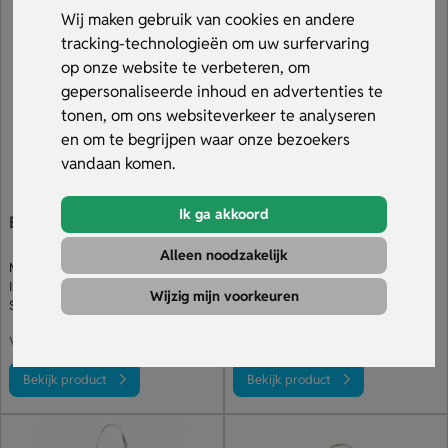
bedrijf in beeld tijdens het koken. Bekijk ons assortiment.
Wij maken gebruik van cookies en andere
tracking-technologieën om uw surfervaring
op onze website te verbeteren, om
gepersonaliseerde inhoud en advertenties te
tonen, om ons websiteverkeer te analyseren
en om te begrijpen waar onze bezoekers
vandaan komen.
Ik ga akkoord
Budget Schort
Katoenen Schort Met Zak
Alleen noodzakelijk
Met handig voorvak
Prachtige opgestikte zak
In diverse basiskleuren
Verkrijgbaar in diverse kleuren
Wijzig mijn voorkeuren
Schort met opdruk
Schort met opdruk op de borst
€ 0.99
€ 2.49
v.a.
v.a.
Bekijk product
Bekijk product