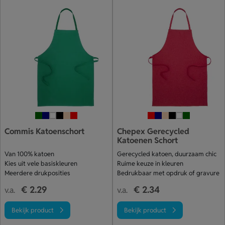
Commis Katoenschort
Chepex Gerecycled
Katoenen Schort
Van 100% katoen
Gerecycled katoen, duurzaam chic
Kies uit vele basiskleuren
Ruime keuze in kleuren
Meerdere drukposities
Bedrukbaar met opdruk of gravure
€ 2.29
€ 2.34
v.a.
v.a.
Bekijk product
Bekijk product