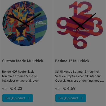
Custom Made Muurklok
Betime 12 Muurklok
Ronde HDF houten klok
Stil tikkende Betime 12 muurklok
Minimale afname 50 stuks
Veel kleuropties voor elk interieur
full colour ontwerp all-over
Opdruk, gravure of doming mogelijk
€ 4.22
€ 4.69
v.a.
v.a.
Bekijk product
Bekijk product