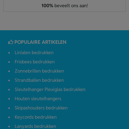
100%
beveelt ons aan!
POPULAIRE ARTIKELEN
Linialen bedrukken
Frisbees bedrukken
Zonnebrillen bedrukken
Strandballen bedrukken
Sleutelhanger Plexiglas bedrukken
Houten sleutelhangers
Skipashouders bedrukken
Keycords bedrukken
Lanyards bedrukken