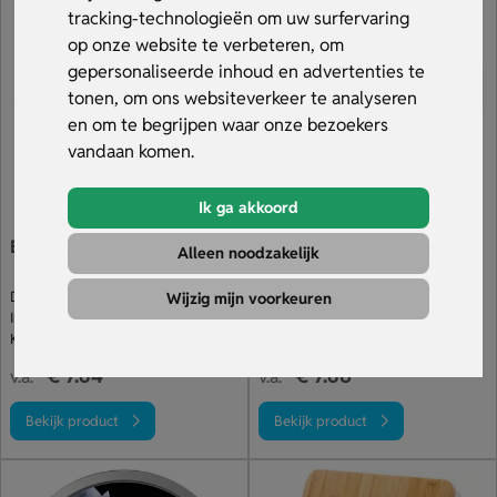
stuks of een snelle levering van 5 werkdagen ben je bij ons
tracking-technologieën om uw surfervaring
aan het juiste adres. Bekijk ons assortiment.
op onze website te verbeteren, om
gepersonaliseerde inhoud en advertenties te
tonen, om ons websiteverkeer te analyseren
en om te begrijpen waar onze bezoekers
vandaan komen.
Ik ga akkoord
Bamboe Wandklok
Ronde wandklok
Alleen noodzakelijk
Duurzame & stijlvolle keuze
Wandklok met 'tik tak' systeem
Wijzig mijn voorkeuren
In natuurlijke bamboe kleur
Alleen verkrijgbaar in het wit
Klok bedrukken of graveren
Klok bedrukt op diverse posities
€ 7.64
€ 7.68
v.a.
v.a.
Bekijk product
Bekijk product