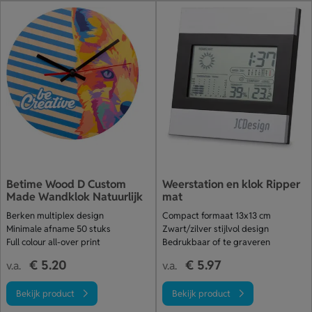
Betime Wood D Custom
Weerstation en klok Ripper
Made Wandklok Natuurlijk
mat
Berken multiplex design
Compact formaat 13x13 cm
Minimale afname 50 stuks
Zwart/zilver stijlvol design
Full colour all-over print
Bedrukbaar of te graveren
€ 5.20
€ 5.97
v.a.
v.a.
Bekijk product
Bekijk product