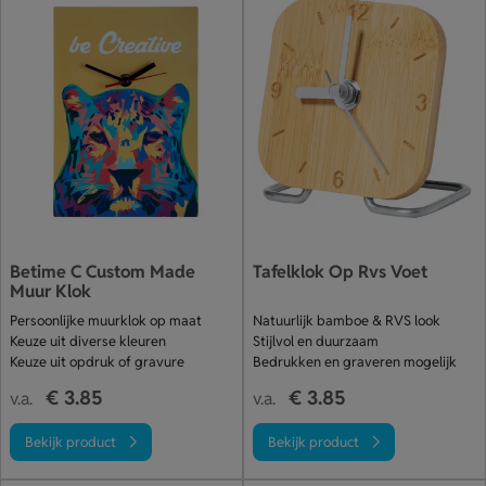
Betime C Custom Made
Tafelklok Op Rvs Voet
Muur Klok
Persoonlijke muurklok op maat
Natuurlijk bamboe & RVS look
Keuze uit diverse kleuren
Stijlvol en duurzaam
Keuze uit opdruk of gravure
Bedrukken en graveren mogelijk
€ 3.85
€ 3.85
v.a.
v.a.
Bekijk product
Bekijk product