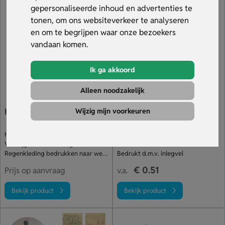
blijft. Bestel online of vraag een offerte aan, profiteer van
gepersonaliseerde inhoud en advertenties te
snelle levering, scherpe prijzen en ontvang een gratis
tonen, om ons websiteverkeer te analyseren
digitaal voorbeeld.
en om te begrijpen waar onze bezoekers
vandaan komen.
Ik ga akkoord
Alleen noodzakelijk
Wijzig mijn voorkeuren
Falconetti® poncho
Remo Poncho
Herbruikbare regenponcho van PVC
Veel stuks voor je budget
Verkrijgbaar in iedere gewenste kleur
In 4 kleuren leverbaar
Regenkleding bedrukken naar wens
Bedrukt d.m.v. inlegvel
€ 0.51
Prijs op aanvraag
v.a.
Bekijk product
Bekijk product