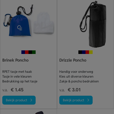
Brinek Poncho
Drizzle Poncho
RPET tasje met haak
Handig voor onderweg
Tasje in vele kleuren
Kies uit diverse kleuren
Bedrukking op het tasje
Zakje & poncho bedrukken
€ 1.45
€ 3.01
v.a.
v.a.
Bekijk product
Bekijk product