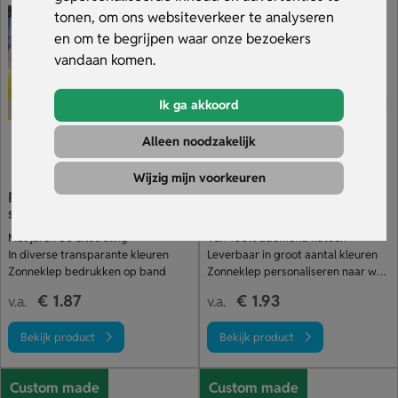
alleen nuttig, maar zorgt er ook voor dat jouw reclame op
tonen, om ons websiteverkeer te analyseren
zonnige dagen in beeld is. Bekijk ons assortiment en bestel
en om te begrijpen waar onze bezoekers
jouw zonneklep met logo bij Sleutelhangers.nl!
vandaan komen.
Ik ga akkoord
Alleen noodzakelijk
Wijzig mijn voorkeuren
Retro zonneklep met pvc
Katoenen Zonneklep
scherm
Met jaren 80 uitstraling
Van 100% ademend katoen
In diverse transparante kleuren
Leverbaar in groot aantal kleuren
Zonneklep bedrukken op band
Zonneklep personaliseren naar wens
€ 1.87
€ 1.93
v.a.
v.a.
Bekijk product
Bekijk product
Custom made
Custom made