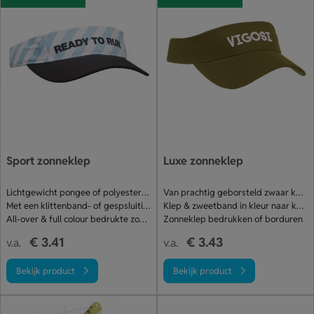
Sport zonneklep
Luxe zonneklep
Lichtgewicht pongee of polyester ripstop
Van prachtig geborsteld zwaar katoen
Met een klittenband- of gespsluiting
Klep & zweetband in kleur naar keuze
All-over & full colour bedrukte zonneklep
Zonneklep bedrukken of borduren
€ 3.41
€ 3.43
v.a.
v.a.
Bekijk product
Bekijk product