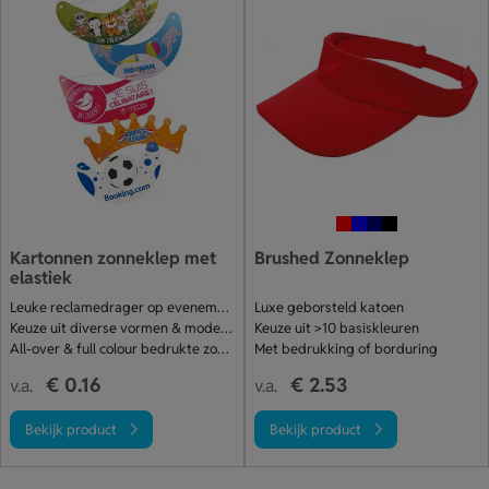
Kartonnen zonneklep met
Brushed Zonneklep
elastiek
Leuke reclamedrager op evenementen
Luxe geborsteld katoen
Keuze uit diverse vormen & modellen
Keuze uit >10 basiskleuren
All-over & full colour bedrukte zonneklep
Met bedrukking of borduring
€ 0.16
€ 2.53
v.a.
v.a.
Bekijk product
Bekijk product