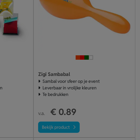
Zigi Sambabal
Sambal voor sfeer op je event
en
Leverbaar in vrolijke kleuren
Te bedrukken
€ 0.89
v.a.
Bekijk product