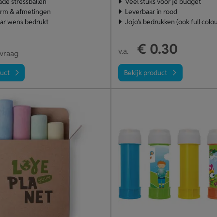
de stressballen
Veel stuks voor je budget
orm & afmetingen
Leverbaar in rood
aar wens bedrukt
Jojo's bedrukken (ook full colou
€ 0.30
v.a.
nvraag
duct
Bekijk product