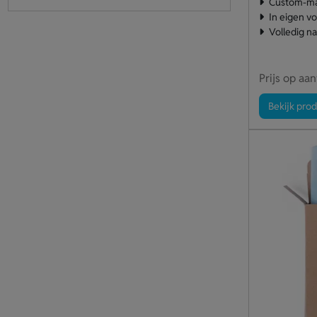
Custom-ma
In eigen v
Volledig n
Prijs op aa
Bekijk pro