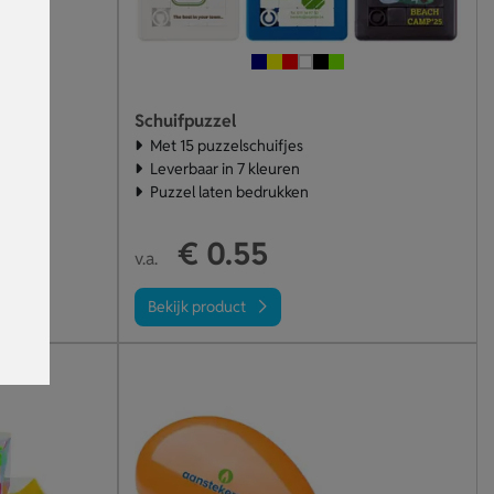
etje
Schuifpuzzel
Met 15 puzzelschuifjes
Leverbaar in 7 kleuren
Puzzel laten bedrukken
€ 0.55
v.a.
Bekijk product