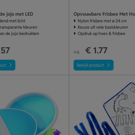
de jojo met LED
Opvouwbare Frisbee Met Ho
lend met licht
Nylon frisbee met ø 24 cm
 transparante kleuren
Keuze uit vele basiskleuren
van de jojo bedrukken
Opdruk op hoes & frisbee
.57
€ 1.77
v.a.
duct
Bekijk product