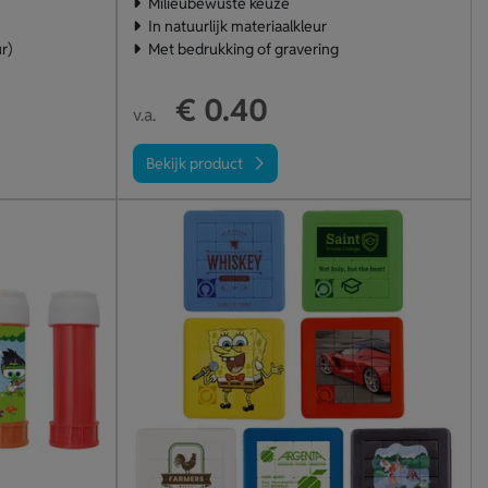
Milieubewuste keuze
In natuurlijk materiaalkleur
r)
Met bedrukking of gravering
€ 0.40
v.a.
Bekijk product