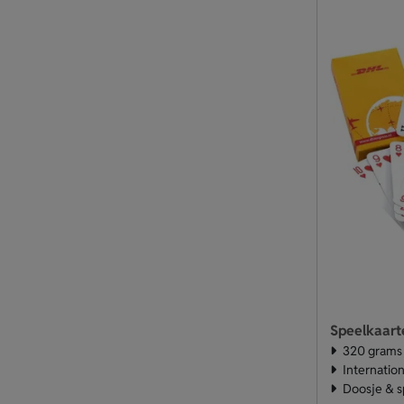
Speelkaart
320 grams 
Internatio
Doosje & s