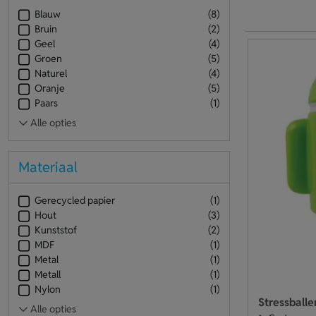
Blauw
(8)
Bruin
(2)
Geel
(4)
Groen
(5)
Naturel
(4)
Oranje
(5)
Paars
(1)
Materiaal
Gerecycled papier
(1)
Hout
(3)
Kunststof
(2)
MDF
(1)
Metal
(1)
Metall
(1)
Nylon
(1)
Stressballe