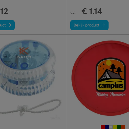
.12
€ 1.14
v.a.
duct
Bekijk product