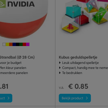
trandbal (Ø 28 Cm)
Kubus geduldspelletje
 voor je budget
Leuk uitdagend spelletje
ffen kleur panelen
Compact, handig mee te nem
 meerdere panelen
Te bedrukken
.81
€ 0.85
v.a.
duct
Bekijk product