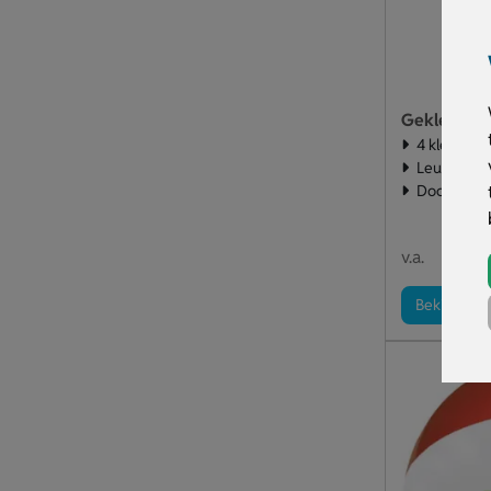
Gekleurde S
4 kleurtjes
Leuk voor 
Doosje is f
€ 0
v.a.
Bekijk pro