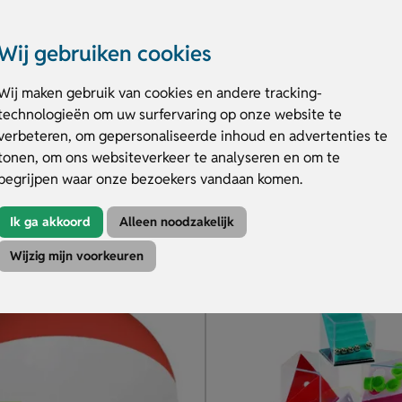
Wij gebruiken cookies
Wij maken gebruik van cookies en andere tracking-
toepkrijt In Doosje
Bellenblaas met geduldspell
technologieën om uw surfervaring op onze website te
Spelletje in de dop
verbeteren, om gepersonaliseerde inhoud en advertenties te
kinderen
Keuze uit diverse kleuren
ull colour te drukken
Etiket bellenblaas bedrukt
tonen, om ons websiteverkeer te analyseren en om te
begrijpen waar onze bezoekers vandaan komen.
.42
€ 0.46
v.a.
Ik ga akkoord
Alleen noodzakelijk
duct
Bekijk product
Wijzig mijn voorkeuren