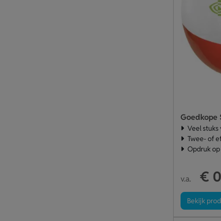
Goedkope S
Veel stuks
Twee- of e
Opdruk op
€ 0
v.a.
Bekijk pro