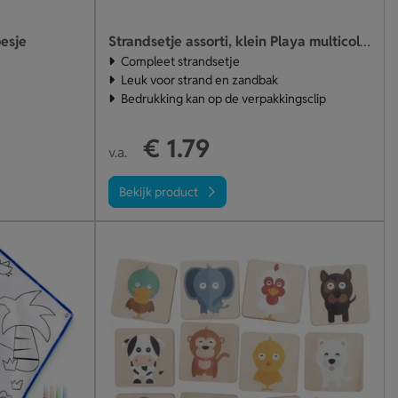
esje
Strandsetje assorti, klein Playa multicolour
Compleet strandsetje
Leuk voor strand en zandbak
Bedrukking kan op de verpakkingsclip
€ 1.79
v.a.
Bekijk product