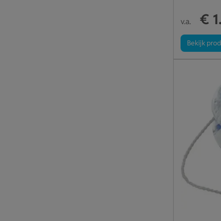
€ 1
v.a.
Bekijk pro