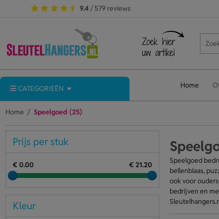
9.4
/ 579 reviews
Home
O
CATEGORIEËN
Home
Speelgoed (25)
Prijs per stuk
Speelg
Speelgoed bedruk
€ 0.00
€ 21.20
bellenblaas, puz
ook voor ouders,
bedrijven en mer
Sleutelhangers.n
Kleur