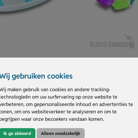
Wij gebruiken cookies
y
Wij maken gebruik van cookies en andere tracking-
technologieën om uw surfervaring op onze website te
e set bevat een bal met zuignappen en 2 zuigbalhouders. Product afmeti
verbeteren, om gepersonaliseerde inhoud en advertenties te
lay ligt lekker in de hand en zorgt voor actief speelplezier. Leverbaar i
tonen, om ons websiteverkeer te analyseren en om te
erp. Bestel of vraag een prijs op.
begrijpen waar onze bezoekers vandaan komen.
ignappen Catch&play
.
Ik ga akkoord
Alleen noodzakelijk