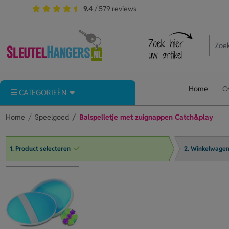
9.4
/ 579 reviews
Home
O
CATEGORIEËN
Home
Speelgoed
Balspelletje met zuignappen Catch&play
1. Product selecteren
2. Winkelwage