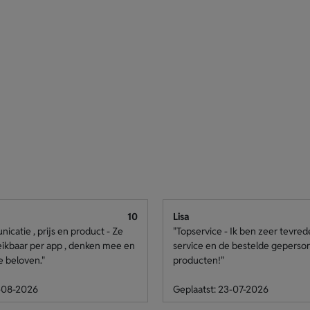
10
Lisa
catie , prijs en product - Ze
"Topservice - Ik ben zeer tevre
eikbaar per app , denken mee en
service en de bestelde geperso
e beloven."
producten!"
4-08-2026
Geplaatst: 23-07-2026