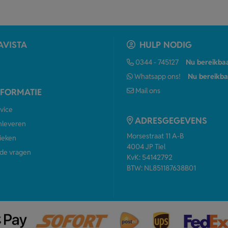
AVISTA
HULP NODIG
0344 - 745127
Nu bereikba
Whatsapp ons!
Nu bereikba
Mail ons
NFORMATIE
vice
ADRESGEGEVENS
anleveren
Morsestraat 11 A-B
ieken
4004 JP Tiel
de vragen
KvK: 54142792
BTW: NL851187638B01