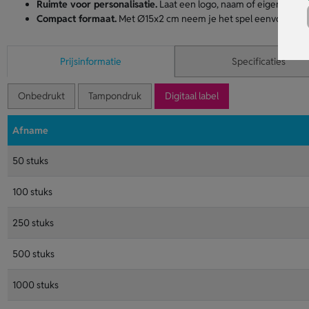
Ruimte voor personalisatie.
Laat een logo, naam of eigen ontw
Compact formaat.
Met Ø15x2 cm neem je het spel eenvoudig 
Prijsinformatie
Specificaties
Onbedrukt
Tampondruk
Digitaal label
Afname
50 stuks
100 stuks
250 stuks
500 stuks
1000 stuks