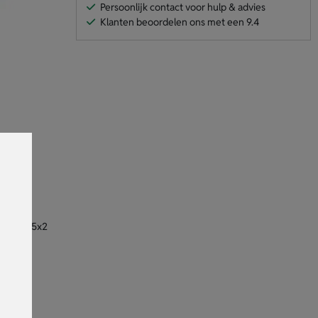
Persoonlijk contact voor hulp & advies
Klanten beoordelen ons met een 9.4
ngen: Ø15x2
n het