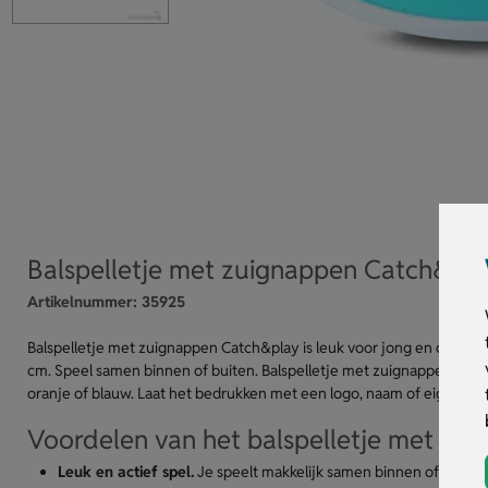
Balspelletje met zuignappen Catch&pla
Artikelnummer:
35925
Balspelletje met zuignappen Catch&play is leuk voor jong en oud. D
cm. Speel samen binnen of buiten. Balspelletje met zuignappen Catch&p
oranje of blauw. Laat het bedrukken met een logo, naam of eigen ontw
Voordelen van het balspelletje met zu
Leuk en actief spel.
Je speelt makkelijk samen binnen of buiten