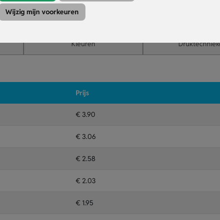
erp aanbrengen op de binnen en buitenkant.
Wijzig mijn voorkeuren
mee.
Kleuren
Druktechniek
Prijs
€ 3.90
€ 3.06
€ 2.58
€ 2.03
€ 1.95