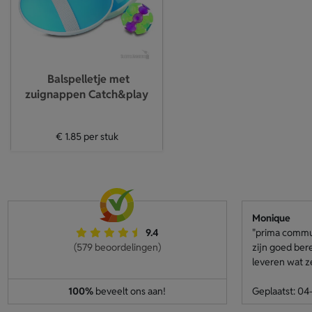
Balspelletje met
zuignappen Catch&play
€ 1.85
per stuk
Monique
9.4
"prima communi
(579 beoordelingen)
zijn goed ber
leveren wat z
100%
beveelt ons aan!
Geplaatst: 0