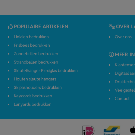
POPULAIRE ARTIKELEN
OVER L
Linialen bedrukken
Over ons
Frisbees bedrukken
Zonnebrillen bedrukken
MEER I
Strandballen bedrukken
Klantenser
Sleutelhanger Plexiglas bedrukken
Digitaal a
Houten sleutelhangers
Druktechn
Skipashouders bedrukken
Veelgestel
Keycords bedrukken
Contact
Lanyards bedrukken