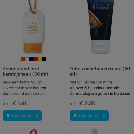
Zonnebrand met
Tube zonnebrandcreme (50
karabijnhaak (30 ml)
ml)
Beschermfactor SPF 25
Met SPF 30 bescherming
Leverbaar in vele kleuren
All-over & full colour bedrukt
Zonnebrand bedrukken
Dermatologisch getest in Duitsland
€ 1.61
€ 2.35
v.a.
v.a.
Bekijk product
Bekijk product