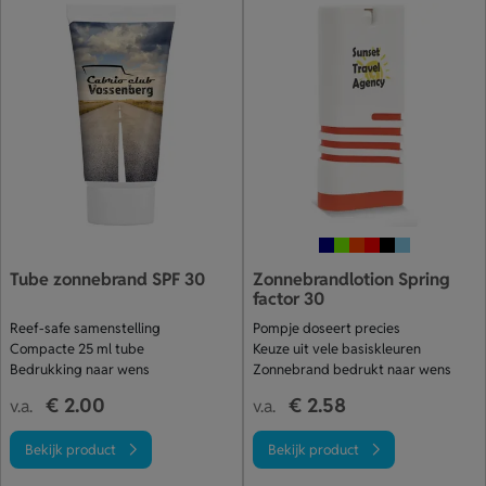
Tube zonnebrand SPF 30
Zonnebrandlotion Spring
factor 30
Reef-safe samenstelling
Pompje doseert precies
Compacte 25 ml tube
Keuze uit vele basiskleuren
Bedrukking naar wens
Zonnebrand bedrukt naar wens
€ 2.00
€ 2.58
v.a.
v.a.
Bekijk product
Bekijk product