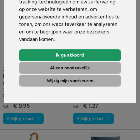
profiteer van levering binnen 10 dagen. Bekijk ons
tracking-technologieën om uw surfervaring
assortiment en maak jouw merk zichtbaar in de zon.
op onze website te verbeteren, om
gepersonaliseerde inhoud en advertenties te
tonen, om ons websiteverkeer te analyseren
en om te begrijpen waar onze bezoekers
vandaan komen.
Ik ga akkoord
Alleen noodzakelijk
Zonnebrandspray in
Zonnebrandcreme Met
penvorm (10 ml)
Ophangoog (15 Ml)
Wijzig mijn voorkeuren
Met SPF 25 bescherming
Spray met SPF 30
Transparante pen met clip
Verkrijgbaar in vele kleuren
Opdruk op dop & houder
Zonnebrandcreme bedrukken
€ 0.95
€ 1.27
v.a.
v.a.
Bekijk product
Bekijk product