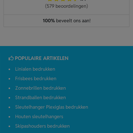
(579 beoordelingen)
100%
beveelt ons aan!
POPULAIRE ARTIKELEN
Linialen bedrukken
Frisbees bedrukken
Zonnebrillen bedrukken
Strandballen bedrukken
Sleutelhanger Plexiglas bedrukken
Houten sleutelhangers
Skipashouders bedrukken