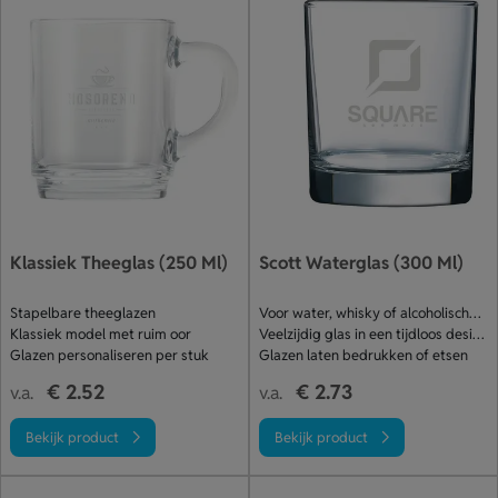
Klassiek Theeglas (250 Ml)
Scott Waterglas (300 Ml)
Stapelbare theeglazen
Voor water, whisky of alcoholische drank
Klassiek model met ruim oor
Veelzijdig glas in een tijdloos design
Glazen personaliseren per stuk
Glazen laten bedrukken of etsen
€ 2.52
€ 2.73
v.a.
v.a.
Bekijk product
Bekijk product