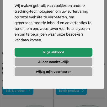
gegraveerde glazen komt jouw reclame of boodschap bij
Wij maken gebruik van cookies en andere
ieder drankje onder de aandacht. Bekijk ons assortiment
tracking-technologieën om uw surfervaring
en laat jouw glazen met logo bedrukken!
op onze website te verbeteren, om
gepersonaliseerde inhoud en advertenties te
tonen, om ons websiteverkeer te analyseren
en om te begrijpen waar onze bezoekers
vandaan komen.
Ik ga akkoord
Classic Shotglas (50 ml)
Longdrink Glas (270 Ml)
Alleen noodzakelijk
Voor kleine borreltjes
Speciaal voor frisdranken & sappen
Klassiek met massieve bodem
In herkenbaar langwerpig model
Wijzig mijn voorkeuren
Shotglas bedrukken of etsen
Glazen bedrukken of etsen naar wens
€ 1.87
€ 2.19
v.a.
v.a.
Bekijk product
Bekijk product