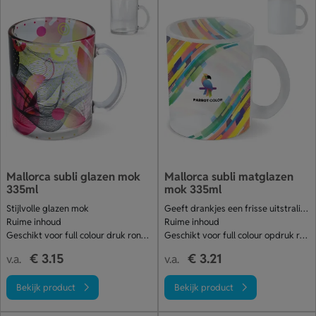
Mallorca subli glazen mok
Mallorca subli matglazen
335ml
mok 335ml
Stijlvolle glazen mok
Geeft drankjes een frisse uitstraling
Ruime inhoud
Ruime inhoud
Geschikt voor full colour druk rondom
Geschikt voor full colour opdruk rondom
€ 3.15
€ 3.21
v.a.
v.a.
Bekijk product
Bekijk product