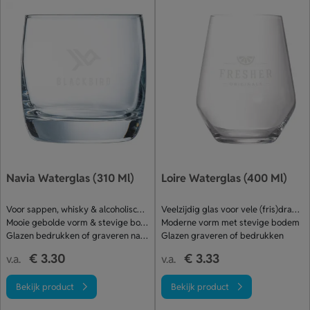
Navia Waterglas (310 Ml)
Loire Waterglas (400 Ml)
Voor sappen, whisky & alcoholische drank
Veelzijdig glas voor vele (fris)dranken
Mooie gebolde vorm & stevige bodem
Moderne vorm met stevige bodem
Glazen bedrukken of graveren naar wens
Glazen graveren of bedrukken
€ 3.30
€ 3.33
v.a.
v.a.
Bekijk product
Bekijk product