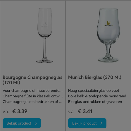
Bourgogne Champagneglas
Munich Bierglas (370 Ml)
(170 Ml)
Voor champagne of mousserende wijnen
Hoog speciaalbierglas op voet
Champagne flûte in klassiek ontwerp
Bolle kelk & toelopende mondrand
Champagneglazen bedrukken of etsen
Bierglas bedrukken of graveren
€ 3.39
€ 3.41
v.a.
v.a.
Bekijk product
Bekijk product