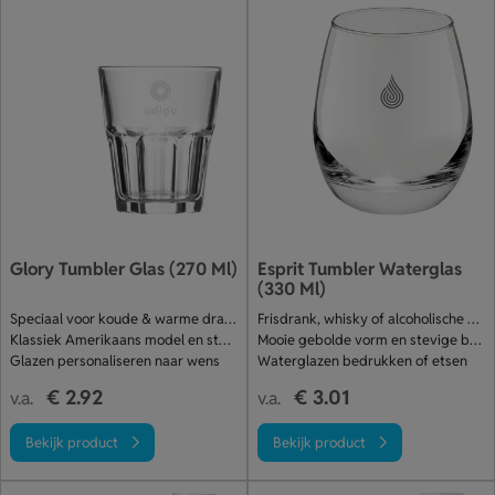
Glory Tumbler Glas (270 Ml)
Esprit Tumbler Waterglas
(330 Ml)
Speciaal voor koude & warme dranken
Frisdrank, whisky of alcoholische drank
Klassiek Amerikaans model en stapelbaar
Mooie gebolde vorm en stevige bodem
Glazen personaliseren naar wens
Waterglazen bedrukken of etsen
€ 2.92
€ 3.01
v.a.
v.a.
Bekijk product
Bekijk product