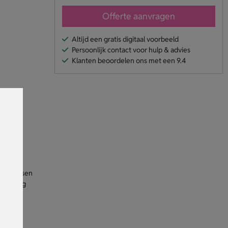
Offerte aanvragen
Altijd een gratis digitaal voorbeeld
Persoonlijk contact voor hulp & advies
Klanten beoordelen ons met een 9.4
n of de
of te etsen
ndaag nog