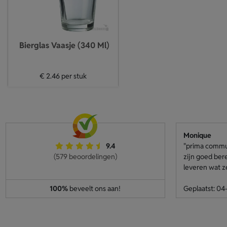
Bierglas Vaasje (340 Ml)
€ 2.46
per stuk
Monique
9.4
"prima communi
(579 beoordelingen)
zijn goed ber
leveren wat z
100%
beveelt ons aan!
Geplaatst: 0