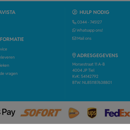
AVISTA
HULP NODIG
0344 - 745127
Whatsapp ons!
Mail ons
NFORMATIE
vice
ADRESGEGEVENS
anleveren
Morsestraat 11 A-B
ieken
4004 JP Tiel
de vragen
KvK: 54142792
BTW: NL851187638B01