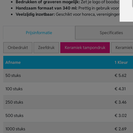
Bedrukken of graveren mogelijk:
Zet je logo of boodschap op h
Handzaam formaat van 340 ml:
Prettig in gebruik voor gasten
Veelzijdig inzetbaar:
Geschikt voor horeca, verenigingen en in
Prijsinformatie
Specificaties
Onbedrukt
Zeefdruk
Keramiek tampondruk
Keramiek 
Afname
1 Kleur
50 stuks
€ 5.62
100 stuks
€ 4.31
250 stuks
€ 3.46
500 stuks
€ 3.02
1000 stuks
€ 2.69