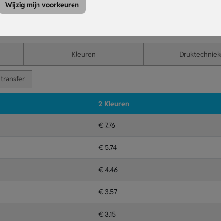
et glas voor extra zichtbaarheid.
Wijzig mijn voorkeuren
 bij elk evenement.
formele bijeenkomsten.
Kleuren
Druktechniek
transfer
2 Kleuren
€ 7.76
€ 5.74
€ 4.46
€ 3.57
€ 3.15