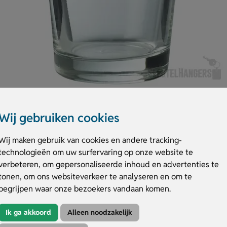
Wij gebruiken cookies
Wij maken gebruik van cookies en andere tracking-
technologieën om uw surfervaring op onze website te
 340 ml. Het ligt prettig in de hand en is ideaal voor horeca, vereniginge
verbeteren, om gepersonaliseerde inhoud en advertenties te
s geschikt voor diverse gelegenheden. Het bierglas vaasje is te bedrukken 
tonen, om ons websiteverkeer te analyseren en om te
ijk zichtbaar is. Maak je merk of evenement extra opvallend en bestel va
begrijpen waar onze bezoekers vandaan komen.
Ik ga akkoord
Alleen noodzakelijk