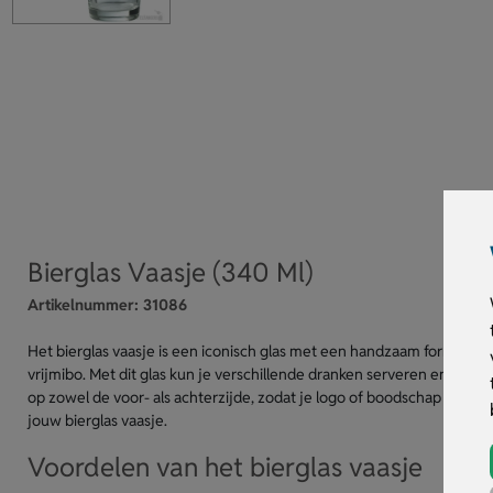
Bierglas Vaasje (340 Ml)
Artikelnummer:
31086
Het bierglas vaasje is een iconisch glas met een handzaam formaat van
vrijmibo. Met dit glas kun je verschillende dranken serveren en het i
op zowel de voor- als achterzijde, zodat je logo of boodschap duidel
jouw bierglas vaasje.
Voordelen van het bierglas vaasje