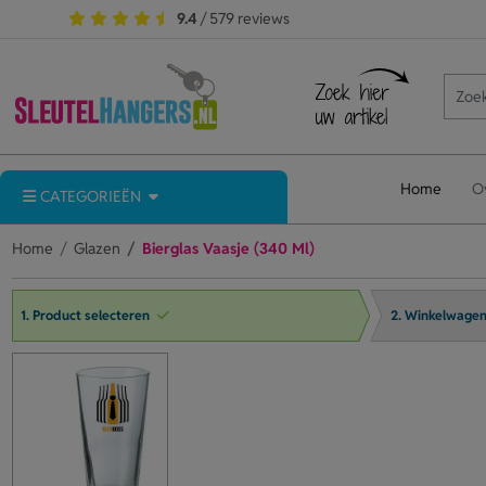
9.4
/ 579 reviews
Home
O
CATEGORIEËN
Home
Glazen
Bierglas Vaasje (340 Ml)
1. Product selecteren
2. Winkelwage