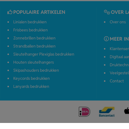
POPULAIRE ARTIKELEN
OVER L
Linialen bedrukken
Over ons
Frisbees bedrukken
Zonnebrillen bedrukken
MEER I
Strandballen bedrukken
Klantenser
Sleutelhanger Plexiglas bedrukken
Digitaal a
Houten sleutelhangers
Druktechn
Skipashouders bedrukken
Veelgestel
Keycords bedrukken
Contact
Lanyards bedrukken