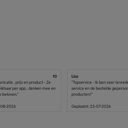
10
Lisa
catie , prijs en product - Ze
"Topservice - Ik ben zeer tevre
eikbaar per app , denken mee en
service en de bestelde geperso
e beloven."
producten!"
4-08-2026
Geplaatst: 23-07-2026