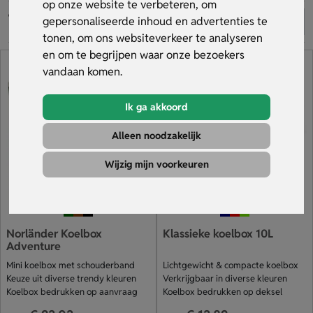
relatiegeschenk, want een bedrukte koelbox wordt
op onze website te verbeteren, om
gegarandeerd gebruikt en zorgt daardoor voor veel
gepersonaliseerde inhoud en advertenties te
zichtbaarheid van jouw reclame. Bestel jouw koelbox met
tonen, om ons websiteverkeer te analyseren
logo bij Sleutelhangers.nl, profiteer van gratis verzending,
en om te begrijpen waar onze bezoekers
snelle levering en ontvang gratis een digitaal voorbeeld.
vandaan komen.
Bekijk ons assortiment.
Ik ga akkoord
Alleen noodzakelijk
Wijzig mijn voorkeuren
Norländer Koelbox
Klassieke koelbox 10L
Adventure
Mini koelbox met schouderband
Lichtgewicht & compacte koelbox
Keuze uit diverse trendy kleuren
Verkrijgbaar in diverse kleuren
Koelbox bedrukken op aanvraag
Koelbox bedrukken op deksel