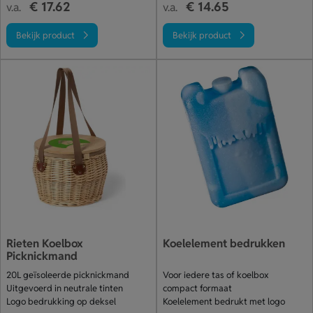
€ 17.62
€ 14.65
v.a.
v.a.
Bekijk product
Bekijk product
Rieten Koelbox
Koelelement bedrukken
Picknickmand
20L geïsoleerde picknickmand
Voor iedere tas of koelbox
Uitgevoerd in neutrale tinten
compact formaat
Logo bedrukking op deksel
Koelelement bedrukt met logo