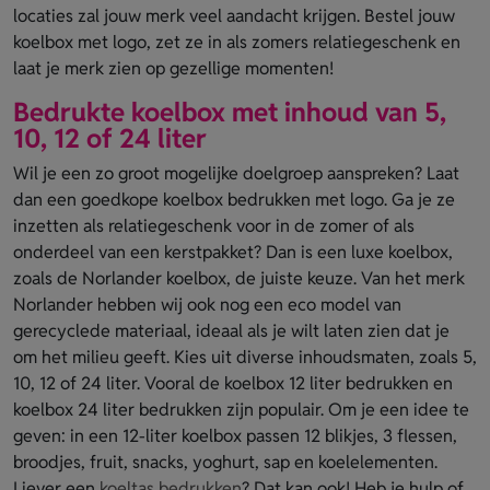
locaties zal jouw merk veel aandacht krijgen. Bestel jouw
koelbox met logo, zet ze in als zomers relatiegeschenk en
laat je merk zien op gezellige momenten!
Bedrukte koelbox met inhoud van 5,
10, 12 of 24 liter
Wil je een zo groot mogelijke doelgroep aanspreken? Laat
dan een goedkope koelbox bedrukken met logo. Ga je ze
inzetten als relatiegeschenk voor in de zomer of als
onderdeel van een kerstpakket? Dan is een luxe koelbox,
zoals de Norlander koelbox, de juiste keuze. Van het merk
Norlander hebben wij ook nog een eco model van
gerecyclede materiaal, ideaal als je wilt laten zien dat je
om het milieu geeft. Kies uit diverse inhoudsmaten, zoals 5,
10, 12 of 24 liter. Vooral de koelbox 12 liter bedrukken en
koelbox 24 liter bedrukken zijn populair. Om je een idee te
geven: in een 12-liter koelbox passen 12 blikjes, 3 flessen,
broodjes, fruit, snacks, yoghurt, sap en koelelementen.
Liever een
koeltas bedrukken
? Dat kan ook! Heb je hulp of