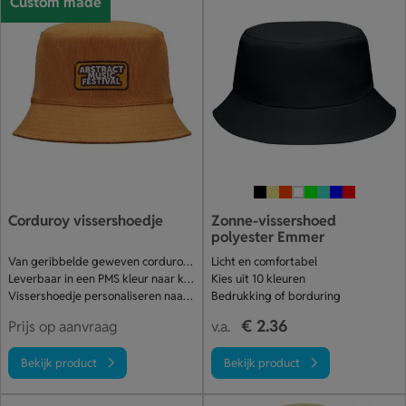
Custom made
Corduroy vissershoedje
Zonne-vissershoed
polyester Emmer
Van geribbelde geweven corduroy stof
Licht en comfortabel
Leverbaar in een PMS kleur naar keuze
Kies uit 10 kleuren
Vissershoedje personaliseren naar wens
Bedrukking of borduring
€ 2.36
Prijs op aanvraag
v.a.
Bekijk product
Bekijk product