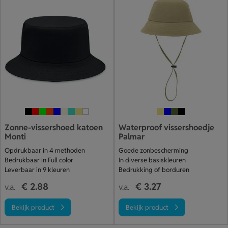
Zonne-vissershoed katoen
Waterproof vissershoedje
Monti
Palmar
Opdrukbaar in 4 methoden
Goede zonbescherming
Bedrukbaar in Full color
In diverse basiskleuren
Leverbaar in 9 kleuren
Bedrukking of borduren
€ 2.88
€ 3.27
v.a.
v.a.
Bekijk product
Bekijk product