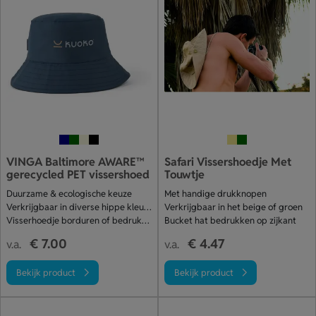
VINGA Baltimore AWARE™
Safari Vissershoedje Met
gerecycled PET vissershoed
Touwtje
Duurzame & ecologische keuze
Met handige drukknopen
Verkrijgbaar in diverse hippe kleuren
Verkrijgbaar in het beige of groen
Visserhoedje borduren of bedrukken
Bucket hat bedrukken op zijkant
€ 7.00
€ 4.47
v.a.
v.a.
Bekijk product
Bekijk product