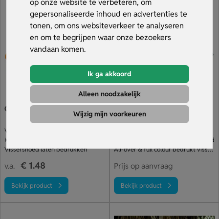
organiseert, een vissershoedje met logo is een slimme
op onze website te verbeteren, om
manier om jouw bedrijf zichtbaarheid te geven. Bij ons
gepersonaliseerde inhoud en advertenties te
bestel je al festivalhoedjes al vanaf 10 stuks en profiteer je
tonen, om ons websiteverkeer te analyseren
van snelle levering binnen 2 weken. Bekijk ons assortiment.
en om te begrijpen waar onze bezoekers
vandaan komen.
Ik ga akkoord
Alleen noodzakelijk
Goedkope Vissershoed
Omkeerbare vissershoedje
Wijzig mijn voorkeuren
Veel stuks voor je budget
Keer ‘m om en laat je ontwerp zien
Keuze uit meer dan 10 kleuren
Leverbaar in maten voor jong & oud
Vissershoed laten bedrukken
All-over & full colour bedrukt vissershoedje
€ 1.48
v.a.
Prijs op aanvraag
Bekijk product
Bekijk product