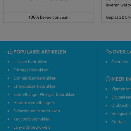
leveren wat z
100%
beveelt ons aan!
Geplaatst: 0
POPULAIRE ARTIKELEN
OVER L
Linialen bedrukken
Over ons
Frisbees bedrukken
Zonnebrillen bedrukken
MEER I
Strandballen bedrukken
Klantenser
Sleutelhanger Plexiglas bedrukken
Digitaal a
Houten sleutelhangers
Druktechn
Skipashouders bedrukken
Veelgestel
Keycords bedrukken
Contact
Lanyards bedrukken