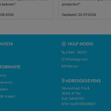
e beloven."
producten!"
4-08-2026
Geplaatst: 23-07-2026
AVISTA
HULP NODIG
0344 - 745127
Whatsapp ons!
Mail ons
NFORMATIE
vice
ADRESGEGEVENS
anleveren
Morsestraat 11 A-B
ieken
4004 JP Tiel
de vragen
KvK: 54142792
BTW: NL851187638B01