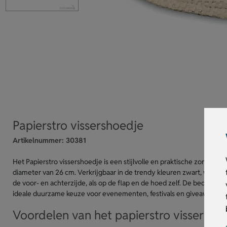
Papierstro vissershoedje
Artikelnummer:
30381
Het Papierstro vissershoedje is een stijlvolle en praktische zonneh
diameter van 26 cm. Verkrijgbaar in de trendy kleuren zwart, wit en 
de voor- en achterzijde, als op de flap en de hoed zelf. De bedrukkin
ideale duurzame keuze voor evenementen, festivals en giveaways. 
Voordelen van het papierstro vissersho