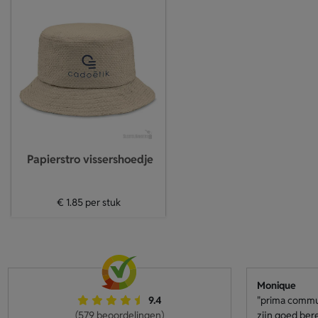
Papierstro vissershoedje
€ 1.85
per stuk
Monique
9.4
"prima communi
(579 beoordelingen)
zijn goed ber