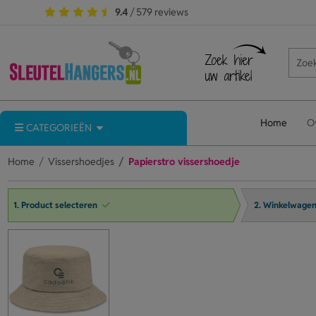
9.4
/ 579 reviews
Home
O
CATEGORIEËN
Home
Vissershoedjes
Papierstro vissershoedje
1. Product selecteren
2. Winkelwage