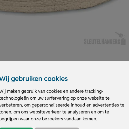
Wij gebruiken cookies
Wij maken gebruik van cookies en andere tracking-
oed van papierstro, ideaal voor promotionele doeleinden. Het heeft één m
technologieën om uw surfervaring op onze website te
beige. Het hoedje is perfect te personaliseren met een logo of boodschap
g kan zelfs in full colour worden uitgevoerd. De
bedrukte vissershoedjes
z
verbeteren, om gepersonaliseerde inhoud en advertenties te
Promoot jouw merk op een unieke en opvallende manier!
tonen, om ons websiteverkeer te analyseren en om te
begrijpen waar onze bezoekers vandaan komen.
edje