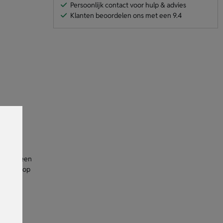
Persoonlijk contact voor hulp & advies
Klanten beoordelen ons met een 9.4
aat met een
, zowel op
ijn een