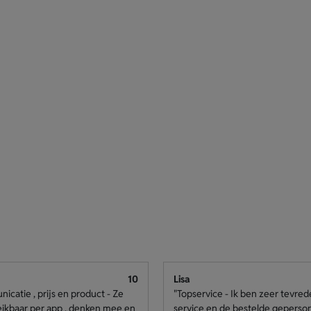
10
Lisa
catie , prijs en product - Ze
"Topservice - Ik ben zeer tevre
eikbaar per app , denken mee en
service en de bestelde geperso