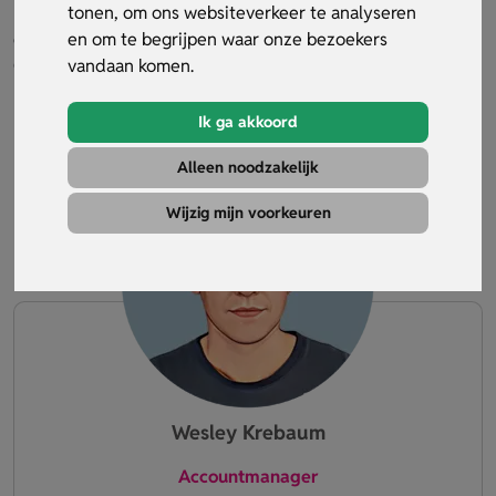
tonen, om ons websiteverkeer te analyseren
producten die wij aanbieden en, niet onbelangrijk, wat nu
en om te begrijpen waar onze bezoekers
de werkelijke kosten zijn.
vandaan komen.
Onze slogan is: "Persoonlijke aandacht telt!" de
persoonlijke aandacht met u, de klant, staat bij ons dus ook
hoog in het vaandel.
Ik ga akkoord
Alleen noodzakelijk
Wijzig mijn voorkeuren
Wesley Krebaum
Accountmanager