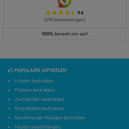
9.4
(579 beoordelingen)
100%
beveelt ons aan!
POPULAIRE ARTIKELEN
Linialen bedrukken
Frisbees bedrukken
Zonnebrillen bedrukken
Strandballen bedrukken
Sleutelhanger Plexiglas bedrukken
Houten sleutelhangers