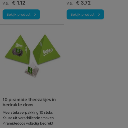
€ 1.12
€ 3.72
v.a.
v.a.
Bekijk product
Bekijk product
10 piramide theezakjes in
bedrukte doos
Meerstuksverpakking 10 stuks
Keuze uit verschillende smaken
Piramidedoos volledig bedrukt