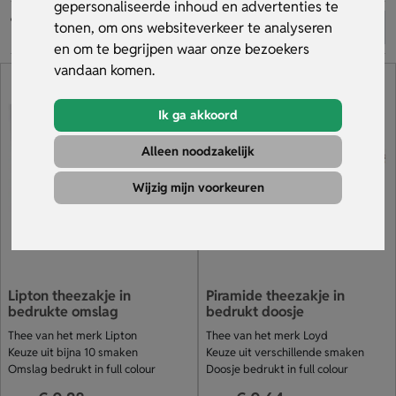
oplage of snelle levering nodig? Ook dat kan. Bekijk ons
Gratis ontwerp & digitale drukproef
gepersonaliseerde inhoud en advertenties te
assortiment.
tonen, om ons websiteverkeer te analyseren
en om te begrijpen waar onze bezoekers
vandaan komen.
Ik ga akkoord
Alleen noodzakelijk
Wijzig mijn voorkeuren
Lipton theezakje in
Piramide theezakje in
bedrukte omslag
bedrukt doosje
Thee van het merk Lipton
Thee van het merk Loyd
Keuze uit bijna 10 smaken
Keuze uit verschillende smaken
Omslag bedrukt in full colour
Doosje bedrukt in full colour