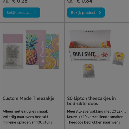
€ 0.28
€ 0.64
v.a.
v.a.
Bekijk product
Bekijk product
Custom Made Theezakje
20 Lipton theezakjes in
bedrukte doos
Alleen met earl grey smaak
Meerstuksverpakking met 20 zakjes
Volledig naar wens bedrukt
Keuze uit 10 verschillende smaken
In kleine oplage van 100 stuks
Theedoos bedrukken naar wens