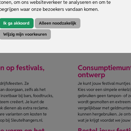
taalmiddel op evenementen
tonen, om ons websiteverkeer te analyseren en om te
uren te verkrijgen
begrijpen waar onze bezoekers vandaan komen.
liseren
Ik ga akkoord
Alleen noodzakelijk
nvraag
Wijzig mijn voorkeuren
duct
 op festivals,
Consumptiemuntj
ontwerp
rijfsfeesten. Ze
Je kunt jouw festival muntje
n doorgaan, zelfs als het
Kies voor een simpele enkelzi
zetbaar bij bars, foodtrucks,
gebruiken geen tampon- of z
steem creëert. Je kunt de
wordt gesmolten en extreem sli
 dienen als extra reclame.
vergelijkbaar met geldmunten
re varianten om kosten te
kunnen hergebruiken. Je ontv
p bij Sleutelhangers.nl.
wat je krijgt voordat we jouw
e vorm en het
Bestel jouw fest