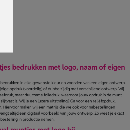
es bedrukken met logo, naam of eigen
s bedrukken in elke gewenste kleur en voorzien van een eigen ontwerp.
jdige opdruk (voordelig) of dubbelzijdig met verschillend ontwerp. Wij
eefdruk, maar duurzame foliedruk, waardoor jouw opdruk in de munt
jtvast is. Wil je een luxere uitstraling? Ga voor een reliëfopdruk,
. Hiervoor maken wij een matrijs die we ook voor nabestellingen
angt altijd een digitaal voorbeeld van jouw ontwerp. Zo weet je exact
 bestelling in productie nemen.
ival muntjes met logo bij