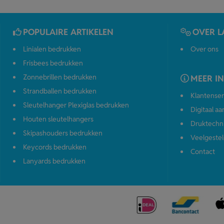
POPULAIRE ARTIKELEN
OVER L
Linialen bedrukken
Over ons
Frisbees bedrukken
Zonnebrillen bedrukken
MEER I
Strandballen bedrukken
Klantenser
Sleutelhanger Plexiglas bedrukken
Digitaal a
Houten sleutelhangers
Druktechn
Skipashouders bedrukken
Veelgestel
Keycords bedrukken
Contact
Lanyards bedrukken