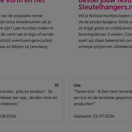
Sleutelhangers.n
 van de populaire ronde
Wil je festival muntjes kopen
zijn onze breekmunten als je
via de productpagina. Grote a
ek zijn? Laat muntjes maken in
Je krijgt gratis en vrijblijve
 de vorm van je logo of eerste
levering binnen 2 weken. Con
ststof, eventueel gerecycled
want wij staan bekend om onze
r en blijven ze jarenlang
scherpe prijzen en uitstekend
10
Lisa
catie , prijs en product - Ze
"Topservice - Ik ben zeer tevre
eikbaar per app , denken mee en
service en de bestelde geperso
e beloven."
producten!"
4-08-2026
Geplaatst: 23-07-2026