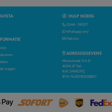
AVISTA
HULP NODIG
0344 - 745127
Whatsapp ons!
Mail ons
NFORMATIE
vice
ADRESGEGEVENS
anleveren
Morsestraat 11 A-B
ieken
4004 JP Tiel
de vragen
KvK: 54142792
BTW: NL851187638B01