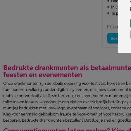
Handig be
In vele kle
Te persona
Prijs op aa
Bekijk pro
Bedrukte drankmunten als betaalmunten
feesten en evenementen
Onze drankmunten zijn de ideale oplossing voor festivals, horeca en bed
functioneren volledig zonder digitale systemen, dus jouw evenement ka
mobiele netwerk uitvalt. Deze herbruikbare evenementen munten zijn in
toiletten en lockers, waardoor je een vlot en overzichtelijk betalingssy
muntjes bedrukken met jouw logo, eventnaam of sponsors, zodat ze ook
Kies voor eenmalig gebruik om fraude te voorkomen of voor herbruikba
besparen. Bedrukte drankmunten bestellen? Dat doe je snel en goedkoo
Consumptiemunten laten maken? Kies d