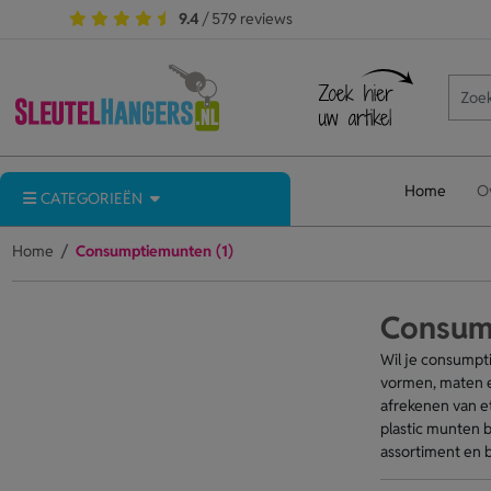
9.4
/ 579 reviews
Home
O
CATEGORIEËN
Home
Consumptiemunten (1)
Consum
Wil je consumpti
vormen, maten e
afrekenen van e
plastic munten b
assortiment en b