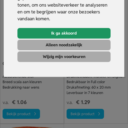
van 25 stuks of snelle levering nodig binnen 5 dagen?
tonen, om ons websiteverkeer te analyseren
Geen probleem. Bestel snel en ontvang gratis een digitaal
en om te begrijpen waar onze bezoekers
voorbeeld van jouw gepersonaliseerde zweetbandjes.
vandaan komen.
Bekijk het assortiment.
Ik ga akkoord
Alleen noodzakelijk
Wijzig mijn voorkeuren
Goedkope Zweetbandjes
Hoofd Zweetband Met
Label
Absorberende stof
Drukmethoden: Transfer en Digitale transfer
Breed scala aan kleuren
Bedrukbaar in Full color
Bedrukking naar wens
Drukafmeting: 60 x 20 mm
Leverbaar in 7 kleuren
€ 1.06
€ 1.29
v.a.
v.a.
Bekijk product
Bekijk product