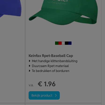
Keinfax Rpet-Baseball Cap
Met handige klittenbandsluiting
Duurzaam Rpet materiaal
Te bedrukken of borduren
€ 1.96
v.a.
Bekijk product