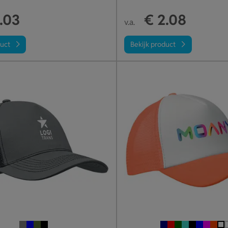
.03
€ 2.08
v.a.
duct
Bekijk product