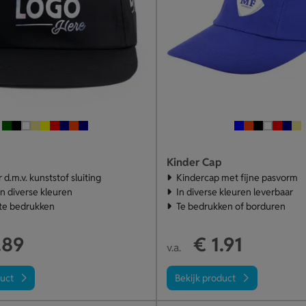
Kinder Cap
 d.m.v. kunststof sluiting
Kindercap met fijne pasvorm
in diverse kleuren
In diverse kleuren leverbaar
 te bedrukken
Te bedrukken of borduren
.89
€ 1.91
v.a.
duct
Bekijk product