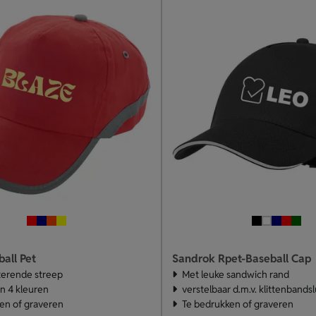
all Pet
Sandrok Rpet-Baseball Cap
terende streep
Met leuke sandwich rand
in 4 kleuren
verstelbaar d.m.v. klittenbandsl
en of graveren
Te bedrukken of graveren