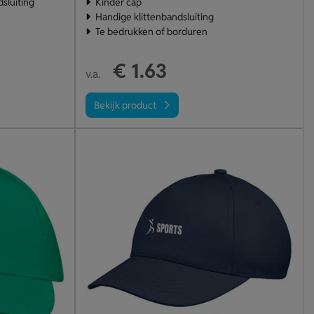
sluiting
Kinder cap
Handige klittenbandsluiting
Te bedrukken of borduren
€ 1.63
v.a.
Bekijk product