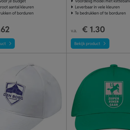
 voor je budget
Voordelig model met klitteband
root aantal kleuren
Leverbaar in vele kleuren
rukken of borduren
Te bedrukken of te borduren
.62
€ 1.30
v.a.
duct
Bekijk product