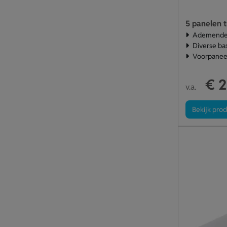
5 panelen t
Ademende 
Diverse ba
Voorpanee
€ 2
v.a.
Bekijk pro