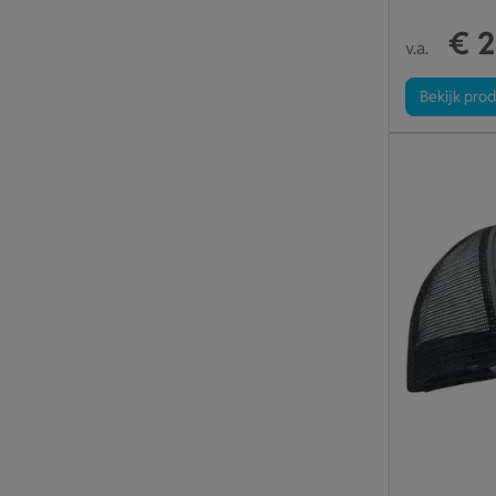
€ 2
v.a.
Bekijk pro