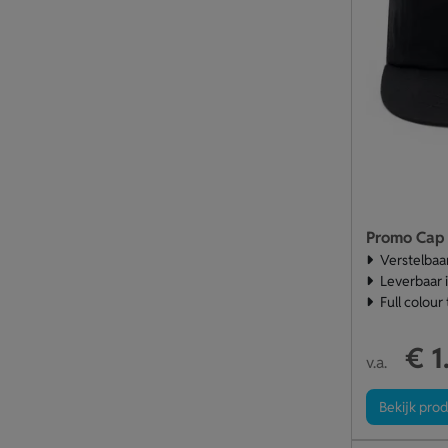
Promo Cap
Verstelbaar
Leverbaar 
Full colour
€ 1
v.a.
Bekijk pro