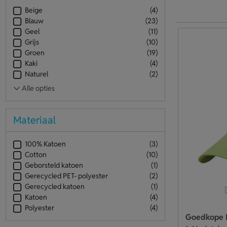
Beige
(4)
Blauw
(23)
Geel
(11)
Grijs
(10)
Groen
(19)
Kaki
(4)
Naturel
(2)
Materiaal
100% Katoen
(3)
Cotton
(10)
Geborsteld katoen
(1)
Gerecycled PET- polyester
(2)
Gerecycled katoen
(1)
Katoen
(4)
Polyester
(4)
Goedkope 