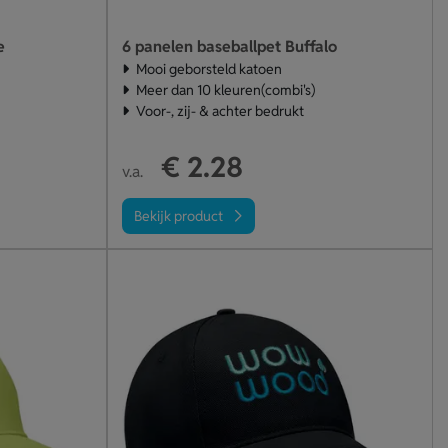
e
6 panelen baseballpet Buffalo
Mooi geborsteld katoen
Meer dan 10 kleuren(combi's)
Voor-, zij- & achter bedrukt
€ 2.28
v.a.
Bekijk product