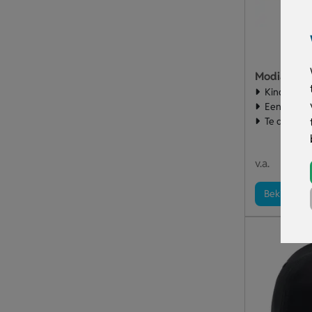
Modiak Bas
Kindercap
Eenvoudig te
Te drukken
€ 1
v.a.
Bekijk pro