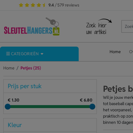
9.4
/ 579 reviews
Home
O
CATEGORIEËN
Home
Petjes (25)
Prijs per stuk
Petjes 
Wil je jouw merk
€ 1.30
€ 6.80
tot baseball cap
het voorpaneel, 
praktisch op zon
binnen 10 dagen.
Kleur