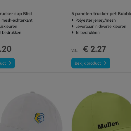
rucker cap Blist
5 panelen trucker pet Bubbl
mesh-achterkant
Polyester jersey/mesh
siskleuren
Leverbaar in diverse kleuren
l bedrukken
Te bedrukken
.20
€ 2.27
v.a.
duct
Bekijk product