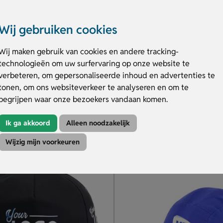
Wij gebruiken cookies
Wij maken gebruik van cookies en andere tracking-
eball Pet Voor Kinderen
5 panelen baseballpet Buzz
technologieën om uw surfervaring op onze website te
Van katoenen twill
verbeteren, om gepersonaliseerde inhoud en advertenties te
 verstellen d.m.v. kllittenbandsluiting
Kies uit tientallen kleuren
 of te borduren
Vele drukposities
tonen, om ons websiteverkeer te analyseren en om te
begrijpen waar onze bezoekers vandaan komen.
.69
€ 1.83
v.a.
Ik ga akkoord
Alleen noodzakelijk
duct
Bekijk product
Wijzig mijn voorkeuren