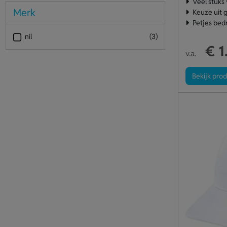
Veel stuks
Merk
Keuze uit g
Petjes bed
nil
(3)
€ 1
v.a.
Bekijk pro