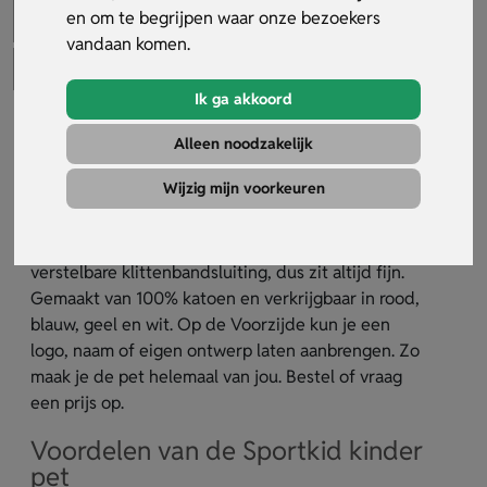
en om te begrijpen waar onze bezoekers
vandaan komen.
Ik ga akkoord
Sportkid Kinder Pet
Alleen noodzakelijk
Artikelnummer:
35308
Wijzig mijn voorkeuren
De Sportkid kinder pet is een vrolijke pet voor elke
dag. De Sportkid kinder pet heeft 5 panelen en een
verstelbare klittenbandsluiting, dus zit altijd fijn.
Gemaakt van 100% katoen en verkrijgbaar in rood,
blauw, geel en wit. Op de Voorzijde kun je een
logo, naam of eigen ontwerp laten aanbrengen. Zo
maak je de pet helemaal van jou. Bestel of vraag
een prijs op.
Voordelen van de Sportkid kinder
pet