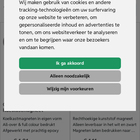
of magneetbord en valt dagelijks op. Bij ons bestel je al
Wij maken gebruik van cookies en andere
magneten met logo vanaf 10 stuks en profiteer je van snelle
tracking-technologieën om uw surfervaring
levering binnen 2 weken. Bekijk ons assortiment.
op onze website te verbeteren, om
gepersonaliseerde inhoud en advertenties te
tonen, om ons websiteverkeer te analyseren
en om te begrijpen waar onze bezoekers
vandaan komen.
Ik ga akkoord
Alleen noodzakelijk
Wijzig mijn voorkeuren
Custom Made
Rechthoekige magneet
Koelkastmagneet
Koelkastmagneten in eigen vorm
Rechthoekige kunststof magneet
All-over & full colour bedrukt
Alleen leverbaar in het wit en zwart
Afgewerkt met prachtig epoxy
Magneten laten bedrukken naar wens