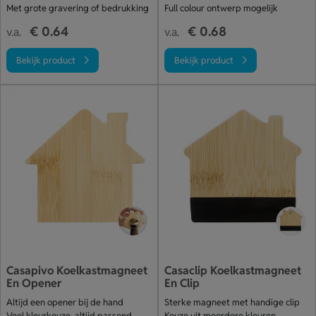
Met grote gravering of bedrukking
Full colour ontwerp mogelijk
€ 0.64
€ 0.68
v.a.
v.a.
Bekijk product
Bekijk product
Casapivo Koelkastmagneet
Casaclip Koelkastmagneet
En Opener
En Clip
Altijd een opener bij de hand
Sterke magneet met handige clip
Veel kleurkeuze, altijd passend
Keuze uit meerdere kleuren