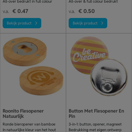
All-over bedrukt in full colour
All-over & full colour bedrukt
€ 0.47
€ 0.50
v.a.
v.a.
Bekijk product
Bekijk product
Roonito Flesopener
Button Met Flesopener En
Natuurlijk
Pin
Ronde bieropener van bamboe
3-in-1: button, opener, magneet
In natuurlijke kleur van het hout
Bedrukking met eigen ontwerp