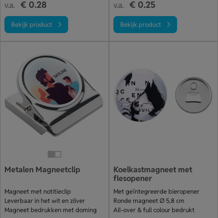
€ 0.28
€ 0.25
v.a.
v.a.
Bekijk product
Bekijk product
Metalen Magneetclip
Koelkastmagneet met
flesopener
Magneet met notitieclip
Met geïntegreerde bieropener
Leverbaar in het wit en zilver
Ronde magneet Ø 5,8 cm
Magneet bedrukken met doming
All-over & full colour bedrukt