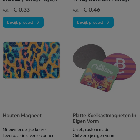
€ 0.33
€ 0.46
v.a.
v.a.
Bekijk product
Bekijk product
Houten Magneet
Platte Koelkastmagneten In
Eigen Vorm
Milieuvriendelijke keuze
Uniek, custom made
Leverbaar in diverse vormen
Ontwerp je eigen vorm