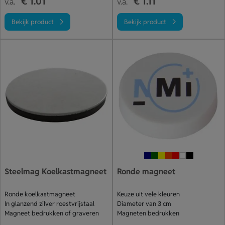
€ 1.01
€ 1.11
v.a.
v.a.
Bekijk product
Bekijk product
Steelmag Koelkastmagneet
Ronde magneet
Ronde koelkastmagneet
Keuze uit vele kleuren
In glanzend zilver roestvrijstaal
Diameter van 3 cm
Magneet bedrukken of graveren
Magneten bedrukken