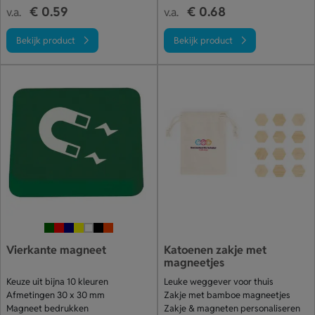
€ 0.59
€ 0.68
v.a.
v.a.
Bekijk product
Bekijk product
Vierkante magneet
Katoenen zakje met
magneetjes
Keuze uit bijna 10 kleuren
Leuke weggever voor thuis
Afmetingen 30 x 30 mm
Zakje met bamboe magneetjes
Magneet bedrukken
Zakje & magneten personaliseren