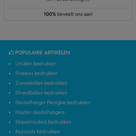
100%
beveelt ons aan!
POPULAIRE ARTIKELEN
Linialen bedrukken
Frisbees bedrukken
Zonnebrillen bedrukken
Strandballen bedrukken
Sleutelhanger Plexiglas bedrukken
Houten sleutelhangers
Skipashouders bedrukken
Keycords bedrukken