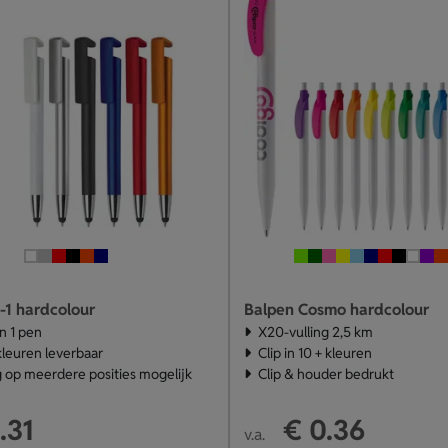
-1 hardcolour
Balpen Cosmo hardcolour
in 1 pen
X20-vulling 2,5 km
kleuren leverbaar
Clip in 10 + kleuren
 op meerdere posities mogelijk
Clip & houder bedrukt
.31
€ 0.36
v.a.