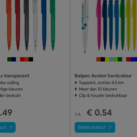
s transparant
Balpen Avalon hardcolour
bo vulling
Toppoint, Jumbo 4,5 km
htige kleuren
Meer dan 10 kleuren
der bedrukt
Clip & houder bedrukbaar
.49
€ 0.54
v.a.
duct
Bekijk product