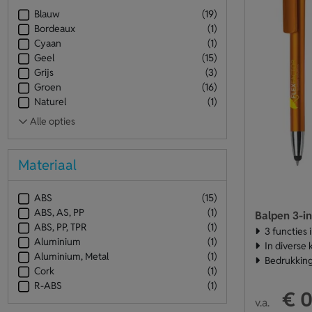
Blauw
(19)
Bordeaux
(1)
Cyaan
(1)
Geel
(15)
Grijs
(3)
Groen
(16)
Naturel
(1)
Materiaal
ABS
(15)
ABS, AS, PP
(1)
Balpen 3-in
ABS, PP, TPR
(1)
3 functies 
Aluminium
(1)
In diverse 
Aluminium, Metal
(1)
Bedrukking
Cork
(1)
R-ABS
(1)
€ 0
v.a.