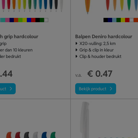
h grip hardcolour
Balpen Deniro hardcolour
grip
X20‑vulling: 2,5 km
eer dan 10 kleuren
Grip & clip in kleur
der bedrukt
Clip & houder bedrukt
.44
€ 0.47
v.a.
duct
Bekijk product