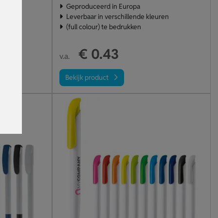
Geproduceerd in Europa
Leverbaar in verschillende kleuren
(full colour) te bedrukken
€ 0.43
v.a.
Bekijk product