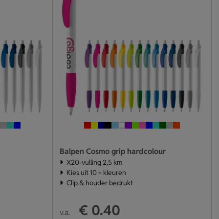
Balpen Cosmo grip hardcolour
X20‑vulling 2,5 km
Kies uit 10 + kleuren
Clip & houder bedrukt
€ 0.40
v.a.