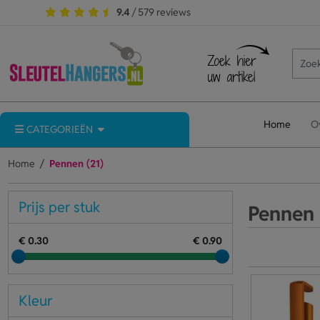
9.4
/ 579 reviews
Home
O
CATEGORIEËN
Home
Pennen (21)
Prijs per stuk
Pennen
€ 0.30
€ 0.90
Kleur