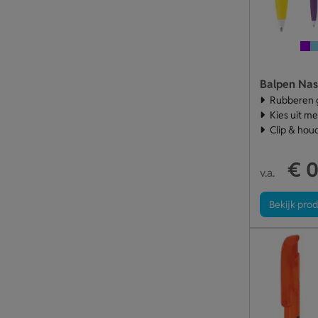
Balpen Nas
Rubberen 
Kies uit m
Clip & hou
€ 0
v.a.
Bekijk pro