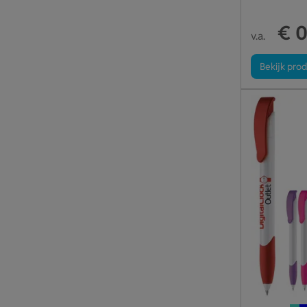
€ 0
v.a.
Bekijk pro