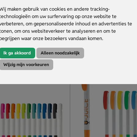
liteit
Zwarte ring detail
Wij maken gebruik van cookies en andere tracking-
in diverse kleurencombinaties
Witte houder + kleuraccent
technologieën om uw surfervaring op onze website te
 te drukken
Clip & houder bedrukbaar
verbeteren, om gepersonaliseerde inhoud en advertenties te
tonen, om ons websiteverkeer te analyseren en om te
.43
€ 0.43
v.a.
begrijpen waar onze bezoekers vandaan komen.
duct
Bekijk product
Ik ga akkoord
Alleen noodzakelijk
Wijzig mijn voorkeuren