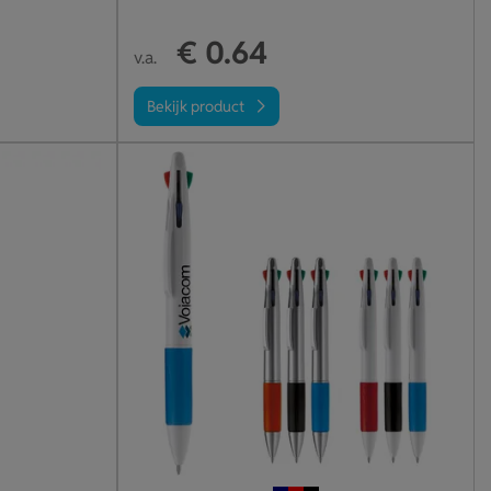
€ 0.64
v.a.
Bekijk product