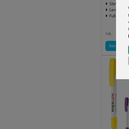
Stevige kwa
Leverbaar 
Full colour
€ 0
v.a.
Bekijk pro