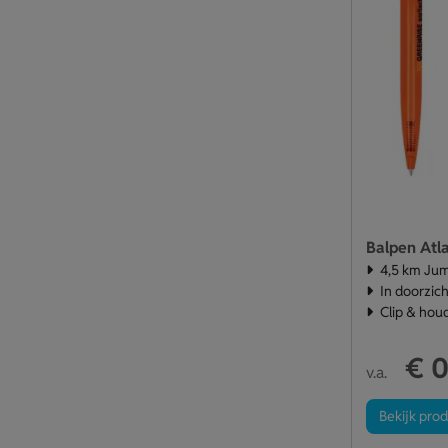
Balpen Atla
4,5 km Jum
In doorzic
Clip & hou
€ 0
v.a.
Bekijk pro