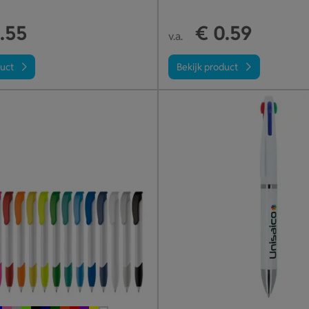
.55
€ 0.59
v.a.
duct
Bekijk product