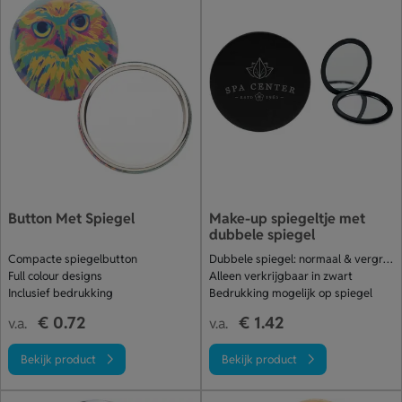
Button Met Spiegel
Make-up spiegeltje met
dubbele spiegel
Compacte spiegelbutton
Dubbele spiegel: normaal & vergroot
Full colour designs
Alleen verkrijgbaar in zwart
Inclusief bedrukking
Bedrukking mogelijk op spiegel
€ 0.72
€ 1.42
v.a.
v.a.
Bekijk product
Bekijk product