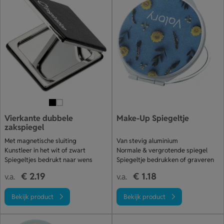
Vierkante dubbele
Make-Up Spiegeltje
zakspiegel
Met magnetische sluiting
Van stevig aluminium
Kunstleer in het wit of zwart
Normale & vergrotende spiegel
Spiegeltjes bedrukt naar wens
Spiegeltje bedrukken of graveren
€ 2.19
€ 1.18
v.a.
v.a.
Bekijk product
Bekijk product