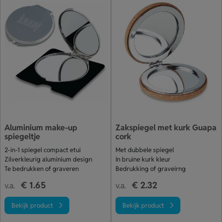
Aluminium make-up
Zakspiegel met kurk Guapa
spiegeltje
cork
2-in-1 spiegel compact etui
Met dubbele spiegel
Zilverkleurig aluminium design
In bruine kurk kleur
Te bedrukken of graveren
Bedrukking of graveirng
€ 1.65
€ 2.32
v.a.
v.a.
Bekijk product
Bekijk product