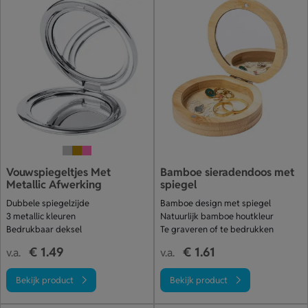
Vouwspiegeltjes Met
Bamboe sieradendoos met
Metallic Afwerking
spiegel
Dubbele spiegelzijde
Bamboe design met spiegel
3 metallic kleuren
Natuurlijk bamboe houtkleur
Bedrukbaar deksel
Te graveren of te bedrukken
€ 1.49
€ 1.61
v.a.
v.a.
Bekijk product
Bekijk product