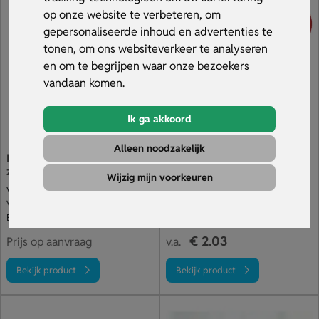
naam of eigen ontwerp, zodat jouw reclame altijd zichtbaar
op onze website te verbeteren, om
is. Bestel jouw kleine spiegeltjes met logo bij
gepersonaliseerde inhoud en advertenties te
Sleutelhangers.nl en profiteer van snelle levering, scherpe
tonen, om ons websiteverkeer te analyseren
prijzen en een uitstekende klantenservice. Bekijk ons
en om te begrijpen waar onze bezoekers
assortiment.
vandaan komen.
Ik ga akkoord
Alleen noodzakelijk
Klapspiegeltje in
Dubbele spiegel in hart-
zakformaat
vorm
Wijzig mijn voorkeuren
Veel stuks voor je budget
Met magnetische sluiting
Verkrijgbaar in vele kleuren
Rode kunstleren bekleding
Binnen- & buitenkant bedrukt
Spiegeltjes bedrukt naar wens
€ 2.03
Prijs op aanvraag
v.a.
Bekijk product
Bekijk product