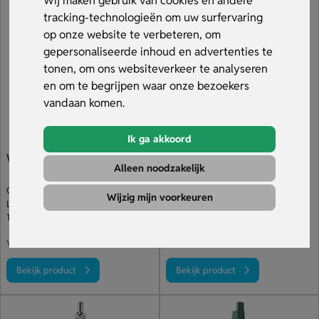
Wij maken gebruik van cookies en andere
ontvang gratis een digitale drukproef en profiteer van
tracking-technologieën om uw surfervaring
snelle levering binnen 5-10 dagen. Ontdek ons aanbod!
op onze website te verbeteren, om
gepersonaliseerde inhoud en advertenties te
tonen, om ons websiteverkeer te analyseren
en om te begrijpen waar onze bezoekers
vandaan komen.
Ik ga akkoord
Wipper Balpen
Tori Balpen
Alleen noodzakelijk
Gemaakt van tarwestro
Gerecycled papieren behuizing
Wijzig mijn voorkeuren
Leverbaar in diverse kleuren
Leverbaar in diverse kleuren
Te bedrukken
Full colour bedrukking mogelijk
€ 0.12
€ 0.13
v.a.
v.a.
Bekijk product
Bekijk product