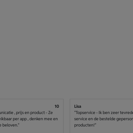
10
Lisa
catie , prijs en product - Ze
"Topservice - Ik ben zeer tevre
eikbaar per app , denken mee en
service en de bestelde geperso
e beloven."
producten!"