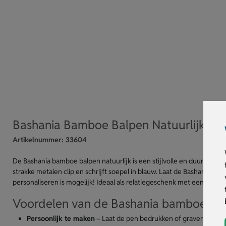
Bashania Bamboe Balpen Natuurlijk
Artikelnummer:
33604
De Bashania bamboe balpen natuurlijk is een stijlvolle en duurzame
strakke metalen clip en schrijft soepel in blauw. Laat de Bashania ba
personaliseren is mogelijk! Ideaal als relatiegeschenk met een persoon
Voordelen van de Bashania bamboe balp
Persoonlijk te maken
– Laat de pen bedrukken of graveren met l