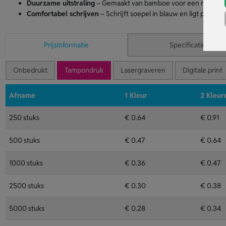
Duurzame uitstraling
– Gemaakt van bamboe voor een natuurlij
Comfortabel schrijven
– Schrijft soepel in blauw en ligt prettig 
Prijsinformatie
Specificaties
Onbedrukt
Tampondruk
Lasergraveren
Digitale print
Afname
1 Kleur
2 Kleur
250 stuks
€ 0.64
€ 0.91
500 stuks
€ 0.47
€ 0.64
1000 stuks
€ 0.36
€ 0.47
2500 stuks
€ 0.30
€ 0.38
5000 stuks
€ 0.28
€ 0.34