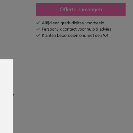
Offerte aanvragen
Altijd een gratis digitaal voorbeeld
Persoonlijk contact voor hulp & advies
Klanten beoordelen ons met een 9.4
 met een
er stuk