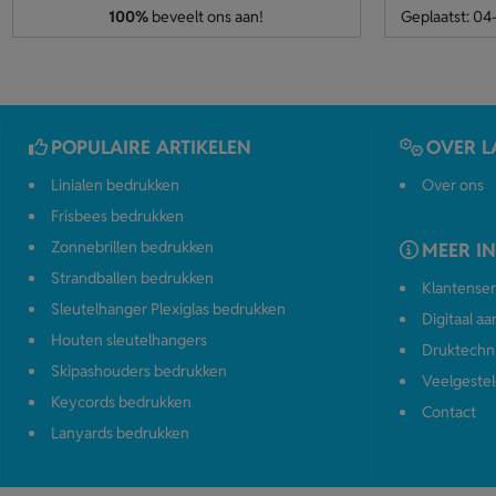
100%
beveelt ons aan!
Geplaatst: 0
POPULAIRE ARTIKELEN
OVER L
Linialen bedrukken
Over ons
Frisbees bedrukken
Zonnebrillen bedrukken
MEER I
Strandballen bedrukken
Klantenser
Sleutelhanger Plexiglas bedrukken
Digitaal a
Houten sleutelhangers
Druktechn
Skipashouders bedrukken
Veelgestel
Keycords bedrukken
Contact
Lanyards bedrukken