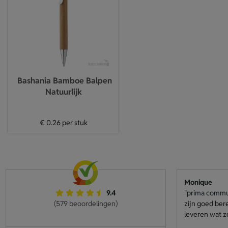
Bashania Bamboe Balpen
Natuurlijk
€ 0.26
per stuk
Monique
9.4
"prima communi
(579 beoordelingen)
zijn goed ber
leveren wat z