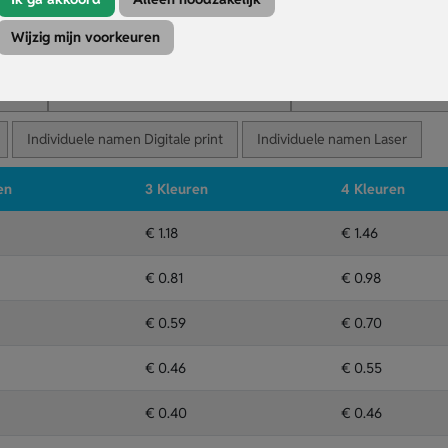
ke en milieubewuste look.
in de hand.
Wijzig mijn voorkeuren
Kleuren
Druktechniek
Individuele namen Digitale print
Individuele namen Laser
en
3 Kleuren
4 Kleuren
€ 1.18
€ 1.46
€ 0.81
€ 0.98
€ 0.59
€ 0.70
€ 0.46
€ 0.55
€ 0.40
€ 0.46