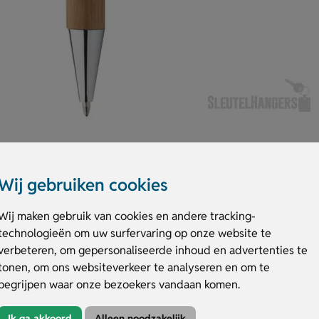
Wij gebruiken cookies
Wij maken gebruik van cookies en andere tracking-
 keuze voor dagelijks gebruik. Deze balpen combineert natuurlijk bamboe
technologieën om uw surfervaring op onze website te
mboe balpen natuurlijk bedrukken of graveren met je logo of naam, zelfs p
verbeteren, om gepersonaliseerde inhoud en advertenties te
lijke touch. Bestel of vraag een prijs op.
tonen, om ons websiteverkeer te analyseren en om te
en natuurlijk
begrijpen waar onze bezoekers vandaan komen.
ogo, naam of unieke personalisatie per stuk.
Ik ga akkoord
Alleen noodzakelijk