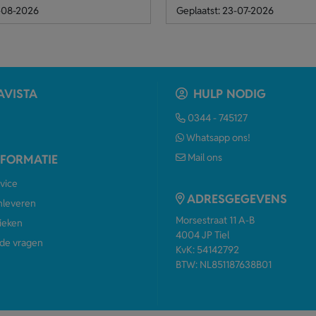
4-08-2026
Geplaatst: 23-07-2026
AVISTA
HULP NODIG
0344 - 745127
Whatsapp ons!
Mail ons
NFORMATIE
vice
ADRESGEGEVENS
anleveren
Morsestraat 11 A-B
ieken
4004 JP Tiel
de vragen
KvK: 54142792
BTW: NL851187638B01