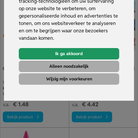
tracking-technologieën om uw surfervaring
jouw reclame op effectieve wijze opvallen op ieder hoofd.
op onze website te verbeteren, om
Bestel snel, ontvang gratis een digitaal voorbeeld en
gepersonaliseerde inhoud en advertenties te
profiteer van snelle levering binnen 5-10 dagen. Bekijk het
tonen, om ons websiteverkeer te analyseren
aanbod.
en om te begrijpen waar onze bezoekers
vandaan komen.
Ik ga akkoord
Alleen noodzakelijk
Goedkope Vissershoed
Stro cowboyhoed met band
Wijzig mijn voorkeuren
Veel stuks voor je budget
Natuurlijke strohoed met band
Keuze uit meer dan 10 kleuren
Polyester band in diverse kleuren
Vissershoed laten bedrukken
Cowboyhoed bedrukt op band
€ 1.48
€ 4.42
v.a.
v.a.
Bekijk product
Bekijk product