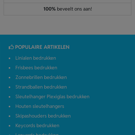
100%
beveelt ons aan!
POPULAIRE ARTIKELEN
Linialen bedrukken
Frisbees bedrukken
Zonnebrillen bedrukken
Strandballen bedrukken
Sleutelhanger Plexiglas bedrukken
Houten sleutelhangers
Skipashouders bedrukken
Keycords bedrukken