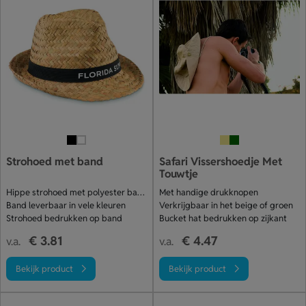
Strohoed met band
Safari Vissershoedje Met
Touwtje
Hippe strohoed met polyester band
Met handige drukknopen
Band leverbaar in vele kleuren
Verkrijgbaar in het beige of groen
Strohoed bedrukken op band
Bucket hat bedrukken op zijkant
€ 3.81
€ 4.47
v.a.
v.a.
Bekijk product
Bekijk product