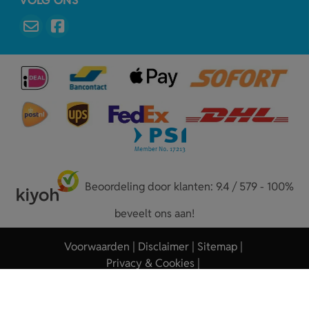
VOLG ONS
Beoordeling door klanten: 9.4 / 579 - 100%
beveelt ons aan!
Voorwaarden
Disclaimer
Sitemap
Privacy & Cookies
Copyright © 2026 - Sleutelhangers.nl