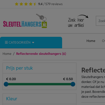
9.4
/ 579 reviews
Home
O
CATEGORIEËN
Home
Reflecterende sleutelhangers (6)
Prijs per stuk
Reflect
Sleutelhangers r
€ 0.20
€ 0.50
donker. Of je nu
materiaal dat lic
je past. Bovendi
deze reflecteren
Kleur