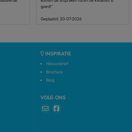
naliseerde
komen de afspraken na en de kwaliteit is
goed!"
Geplaatst: 20-07-2026
INSPIRATIE
Nieuwsbrief
Brochure
Blog
VOLG ONS