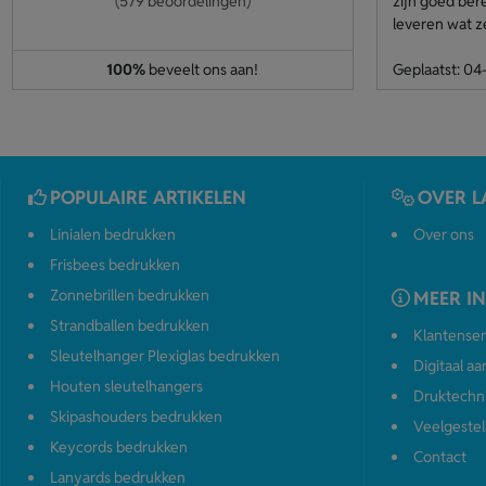
(579 beoordelingen)
zijn goed ber
leveren wat z
100%
beveelt ons aan!
Geplaatst: 0
POPULAIRE ARTIKELEN
OVER L
Linialen bedrukken
Over ons
Frisbees bedrukken
Zonnebrillen bedrukken
MEER I
Strandballen bedrukken
Klantenser
Sleutelhanger Plexiglas bedrukken
Digitaal a
Houten sleutelhangers
Druktechn
Skipashouders bedrukken
Veelgestel
Keycords bedrukken
Contact
Lanyards bedrukken