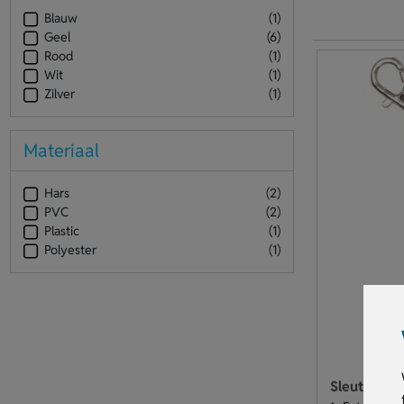
Blauw
(1)
Geel
(6)
Rood
(1)
Wit
(1)
Zilver
(1)
Materiaal
Hars
(2)
PVC
(2)
Plastic
(1)
Polyester
(1)