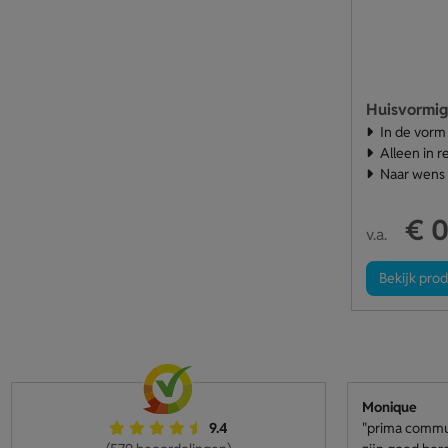
In de vorm
Alleen in r
Naar wens
€ 0
v.a.
Bekijk pro
Monique
9.4
"prima communi