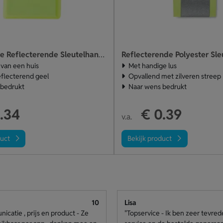
Reflecterende Polyester Sl
Huisvormige Reflecterende Sleutelhanger
 van een huis
Met handige lus
eflecterend geel
Opvallend met zilveren streep
 bedrukt
Naar wens bedrukt
.34
€ 0.39
v.a.
duct
Bekijk product
10
Lisa
catie , prijs en product - Ze
"Topservice - Ik ben zeer tevre