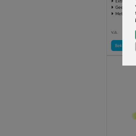
Extra opva
Geel met z
Met bedruk
€ 0
v.a.
Bekijk pro