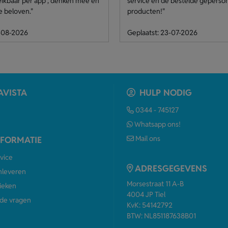
eikbaar per app , denken mee en
service en de bestelde geperso
e beloven."
producten!"
4-08-2026
Geplaatst: 23-07-2026
AVISTA
HULP NODIG
0344 - 745127
Whatsapp ons!
Mail ons
NFORMATIE
vice
ADRESGEGEVENS
anleveren
Morsestraat 11 A-B
ieken
4004 JP Tiel
de vragen
KvK: 54142792
BTW: NL851187638B01