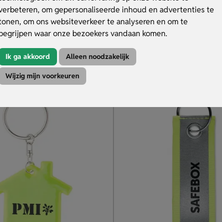
llende vorm
Van duurzaam PVC materiaal
verbeteren, om gepersonaliseerde inhoud en advertenties te
ilveren strepen
Alleen in het reflecterende ge
tonen, om ons websiteverkeer te analyseren en om te
king naar wens
Voor- en achterkant bedrukt
begrijpen waar onze bezoekers vandaan komen.
.27
€ 0.27
v.a.
Ik ga akkoord
Alleen noodzakelijk
duct
Bekijk product
Wijzig mijn voorkeuren