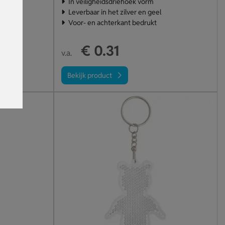
In veiligheidsdriehoek vorm
el
Leverbaar in het zilver en geel
Voor- en achterkant bedrukt
€ 0.31
v.a.
Bekijk product