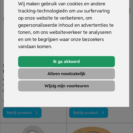
juiste adres. Bekijk ons assortiment.
Wij maken gebruik van cookies en andere
tracking-technologieën om uw surfervaring
op onze website te verbeteren, om
gepersonaliseerde inhoud en advertenties te
tonen, om ons websiteverkeer te analyseren
en om te begrijpen waar onze bezoekers
vandaan komen.
Ik ga akkoord
Sleutelhanger met
Bierbaum Flesopener
flesopener
Natuurlijk
Alleen noodzakelijk
Handig voor aan de sleutelbos
Bieropeners met houten handvat
Verkrijgbaar in vele kleuren
In natuurlijke kleur van het hout
Wijzig mijn voorkeuren
Gravure op de bovenkant
Handvat bedrukt of gegraveerd
€ 0.27
€ 0.68
v.a.
v.a.
Bekijk product
Bekijk product