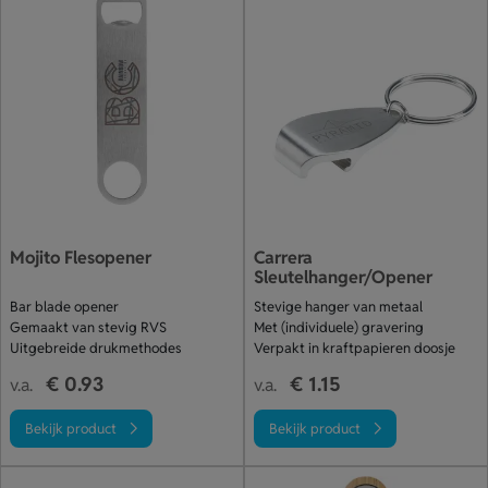
Mojito Flesopener
Carrera
Sleutelhanger/Opener
Bar blade opener
Stevige hanger van metaal
Gemaakt van stevig RVS
Met (individuele) gravering
Uitgebreide drukmethodes
Verpakt in kraftpapieren doosje
€ 0.93
€ 1.15
v.a.
v.a.
Bekijk product
Bekijk product