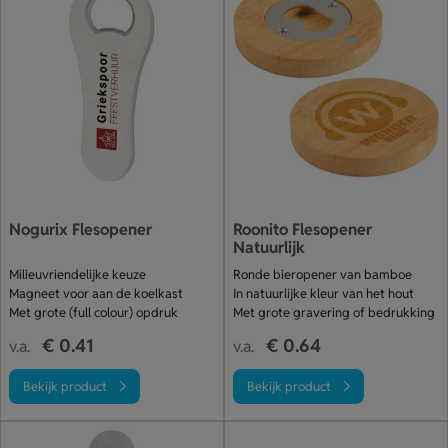
Nogurix Flesopener
Roonito Flesopener
Natuurlijk
Milieuvriendelijke keuze
Ronde bieropener van bamboe
Magneet voor aan de koelkast
In natuurlijke kleur van het hout
Met grote (full colour) opdruk
Met grote gravering of bedrukking
€ 0.41
€ 0.64
v.a.
v.a.
Bekijk product
Bekijk product