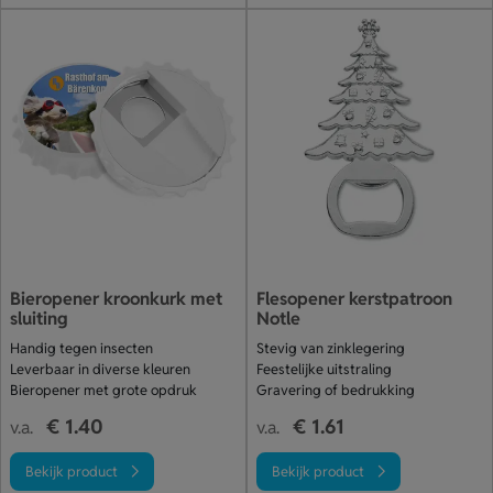
Bieropener kroonkurk met
Flesopener kerstpatroon
sluiting
Notle
Handig tegen insecten
Stevig van zinklegering
Leverbaar in diverse kleuren
Feestelijke uitstraling
Bieropener met grote opdruk
Gravering of bedrukking
€ 1.40
€ 1.61
v.a.
v.a.
Bekijk product
Bekijk product