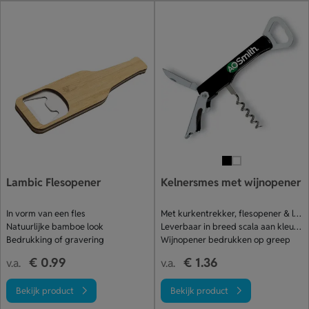
Lambic Flesopener
Kelnersmes met wijnopener
In vorm van een fles
Met kurkentrekker, flesopener & loodsnijder
Natuurlijke bamboe look
Leverbaar in breed scala aan kleuren
Bedrukking of gravering
Wijnopener bedrukken op greep
€ 0.99
€ 1.36
v.a.
v.a.
Bekijk product
Bekijk product