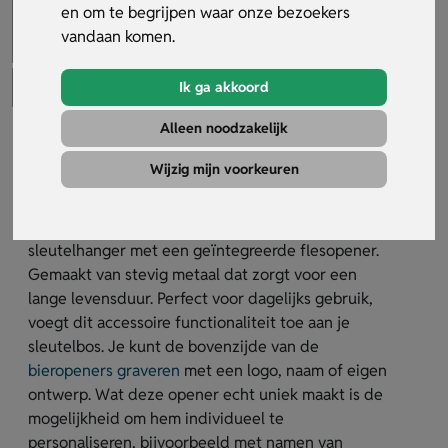
en om te begrijpen waar onze bezoekers
vandaan komen.
Ik ga akkoord
Alleen noodzakelijk
Carrera Sleutelhanger/Opener
Wijzig mijn voorkeuren
Artikelnummer:
10530
De Carrera sleutelhanger/opener is een prachtige
sleutelhanger met een geïntegreerde flesopener.
Gemaakt van stevig metaal dat zorgt voor een
lange levensduur. Perfect voor dagelijks gebruik,
voegt dit accessoire functionaliteit toe aan je
sleutelbos. Je kunt de bovenzijde van de
bieropeners graveren
met een logo, naam of eigen
ontwerp. Wat deze opener echt uniek maakt is de
mogelijkheid om hem individueel te
personaliseren, bijvoorbeeld met namen van