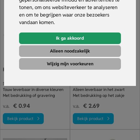
springtouwen. Bestel snel.
tonen, om ons websiteverkeer te analyseren
en om te begrijpen waar onze bezoekers
vandaan komen.
Ik ga akkoord
Alleen noodzakelijk
Wijzig mijn voorkeuren
Houten springtouw
Sport springtouw in RPET
zakje
Springtouw met houten handvat
Voor energie workouts
Touw leverbaar in diverse kleuren
Alleen leverbaar in het zwart
Met bedrukking of gravering
Met bedrukking op het zakje
€ 0.94
€ 2.69
v.a.
v.a.
Bekijk product
Bekijk product