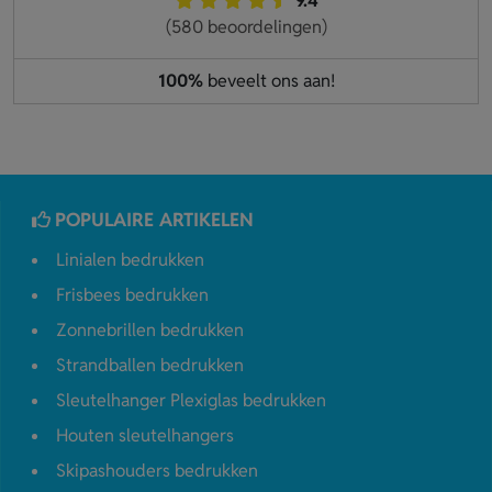
9.4
(580 beoordelingen)
100%
beveelt ons aan!
POPULAIRE ARTIKELEN
Linialen bedrukken
Frisbees bedrukken
Zonnebrillen bedrukken
Strandballen bedrukken
Sleutelhanger Plexiglas bedrukken
Houten sleutelhangers
Skipashouders bedrukken