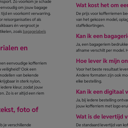
ansport. Zo voorkom je schade
Wat kost het om ee
t eenvoudig om jouw bagage
 tijd en voorkomt verwarring.
De prijs voor kofferriemen bed
reisorganisaties of als
van het gekozen model, oplage
uikbaars én vergroot je
staffelkortingen.
ikelen, zoals
bagagelabels
Kan ik een bagageri
Ja, een bagageriem bedrukken 
rialen en
afname verschilt per model. Ho
Hoe lever ik mijn 
r een eenvoudige kofferriem
a veiligheid? Ook een
Voor het beste resultaat leve
 modellen van bekende
Andere formaten zijn ook moge
ijgbaar in sterk nylon,
elke bestelling.
iedere kleur, zodat jouw
Kan ik een digitaal
en. Zo is er altijd een riem
Ja, bij iedere bestelling ontv
jouw kofferriem met logo erui
kst, foto of
Wat is de levertijd
b je verschillende
De standaard levertijd van ko