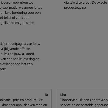
r kleuren gebruiken we
digitale drukproef. De exacte 
e sublimatie, waarmee je tot
productpagina.
een luxe borduring voor een
t tekst of zelfs een
ijblijvend en gratis een
a de productpagina van jouw
vrijblijvende offerte
ole. Pas na jouw akkoord
 van een snelle levering en
iet langer en laat een
zen!
10
Lisa
catie , prijs en product - Ze
"Topservice - Ik ben zeer tevre
eikbaar per app , denken mee en
service en de bestelde geperso