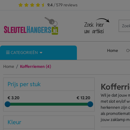
9.4
/ 579 reviews
Home
O
CATEGORIEËN
Home
Kofferriemen (4)
Prijs per stuk
Kofferr
Wil je dat jouw 
€ 3.20
€ 12.20
met slot en/of w
herkennen zijn o
als promotiemate
jouw zaklamp met
Kleur