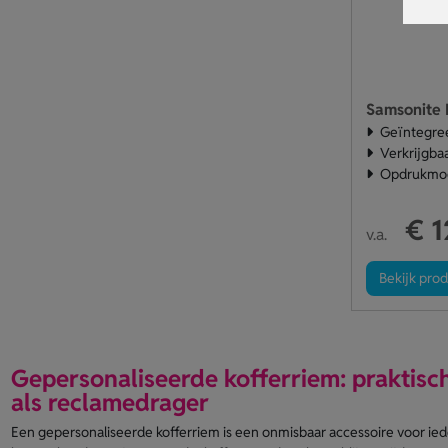
Geïntegree
Verkrijgbaa
Opdrukmog
€ 1
v.a.
Bekijk pro
Gepersonaliseerde kofferriem: praktisch
als reclamedrager
Een gepersonaliseerde kofferriem is een onmisbaar accessoire voor iede