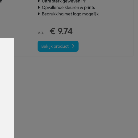
em
Ultra sterk geweven PP
Opvallende kleuren & prints
t
Bedrukking met logo mogelijk
€ 9.74
v.a.
Bekijk product