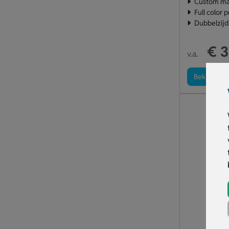
Custom mad
Full color 
Dubbelzijdi
€ 3
v.a.
Bekijk pro