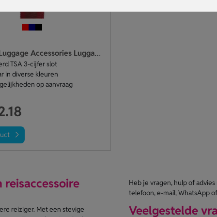
Samsonite Luggage Accessories Luggage Strap / TSA Lock
rd TSA 3-cijfer slot
r in diverse kleuren
elijkheden op aanvraag
2.18
duct
 reisaccessoire
Heb je vragen, hulp of advies
telefoon, e-mail, WhatsApp of
Veelgestelde vr
re reiziger. Met een stevige