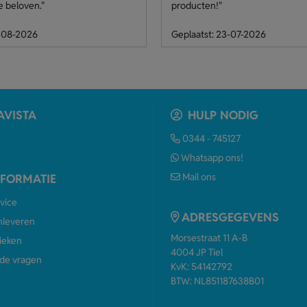
e beloven."
producten!"
4-08-2026
Geplaatst: 23-07-2026
AVISTA
HULP NODIG
0344 - 745127
Whatsapp ons!
Mail ons
NFORMATIE
vice
ADRESGEGEVENS
anleveren
Morsestraat 11 A-B
ieken
4004 JP Tiel
de vragen
KvK: 54142792
BTW: NL851187638B01