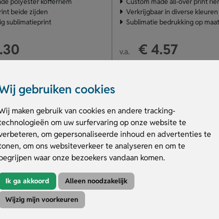
e polyester kofferriem
Custom made all-over print ri
print beide zijden
Verkrijgbaar in diverse kleuren
g sublimatieprint
Sublimatie bedrukking op maa
.30
€ 4.57
v.a.
duct
Bekijk product
Wij gebruiken cookies
Wij maken gebruik van cookies en andere tracking-
technologieën om uw surfervaring op onze website te
verbeteren, om gepersonaliseerde inhoud en advertenties te
tonen, om ons websiteverkeer te analyseren en om te
begrijpen waar onze bezoekers vandaan komen.
Ik ga akkoord
Alleen noodzakelijk
Wijzig mijn voorkeuren