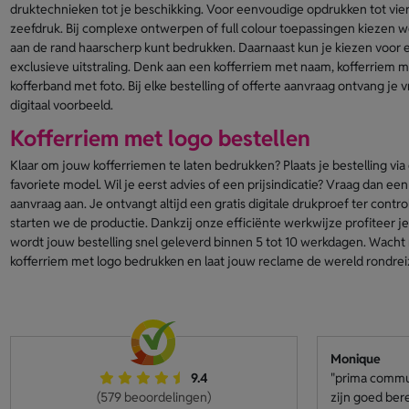
druktechnieken tot je beschikking. Voor eenvoudige opdrukken tot vie
zeefdruk. Bij complexe ontwerpen of full colour toepassingen kiezen w
aan de rand haarscherp kunt bedrukken. Daarnaast kun je kiezen voor 
exclusieve uitstraling. Denk aan een kofferriem met naam, kofferriem me
kofferband met foto. Bij elke bestelling of offerte aanvraag ontvang je vr
digitaal voorbeeld.
Kofferriem met logo bestellen
Klaar om jouw kofferriemen te laten bedrukken? Plaats je bestelling vi
favoriete model. Wil je eerst advies of een prijsindicatie? Vraag dan een 
aanvraag aan. Je ontvangt altijd een gratis digitale drukproef ter contr
starten we de productie. Dankzij onze efficiënte werkwijze profiteer je
wordt jouw bestelling snel geleverd binnen 5 tot 10 werkdagen. Wacht n
kofferriem met logo bedrukken en laat jouw reclame de wereld rondrei
Monique
9.4
"prima communi
(579 beoordelingen)
zijn goed ber