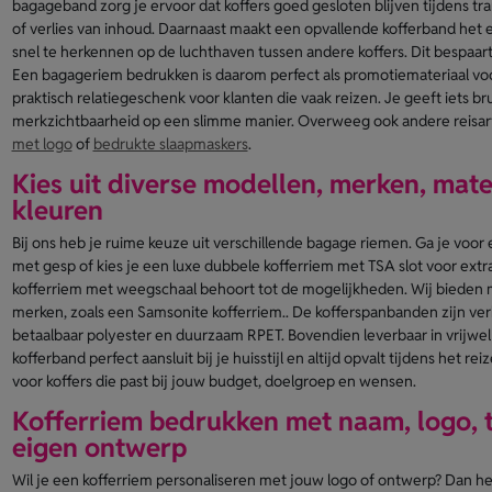
bagageband zorg je ervoor dat koffers goed gesloten blijven tijdens tr
of verlies van inhoud. Daarnaast maakt een opvallende kofferband he
snel te herkennen op de luchthaven tussen andere koffers. Dit bespaart
Een bagageriem bedrukken is daarom perfect als promotiemateriaal voor 
praktisch relatiegeschenk voor klanten die vaak reizen. Je geeft iets br
merkzichtbaarheid op een slimme manier. Overweeg ook andere reisart
met logo
of
bedrukte slaapmaskers
.
Kies uit diverse modellen, merken, mate
kleuren
Bij ons heb je ruime keuze uit verschillende bagage riemen. Ga je voo
met gesp of kies je een luxe dubbele kofferriem met TSA slot voor extr
kofferriem met weegschaal behoort tot de mogelijkheden. Wij bieden
merken, zoals een Samsonite kofferriem.. De kofferspanbanden zijn verkr
betaalbaar polyester en duurzaam RPET. Bovendien leverbaar in vrijwel 
kofferband perfect aansluit bij je huisstijl en altijd opvalt tijdens het reiz
voor koffers die past bij jouw budget, doelgroep en wensen.
Kofferriem bedrukken met naam, logo, te
eigen ontwerp
Wil je een kofferriem personaliseren met jouw logo of ontwerp? Dan he