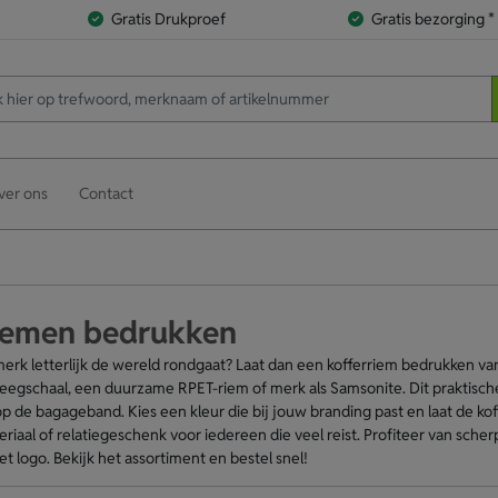
Gratis Drukproef
Gratis bezorging *
ver ons
Contact
iemen bedrukken
merk letterlijk de wereld rondgaat? Laat dan een kofferriem bedrukken van
eegschaal, een duurzame RPET-riem of merk als Samsonite. Dit praktische 
p de bagageband. Kies een kleur die bij jouw branding past en laat de ko
riaal of relatiegeschenk voor iedereen die veel reist. Profiteer van scherp
 logo. Bekijk het assortiment en bestel snel!