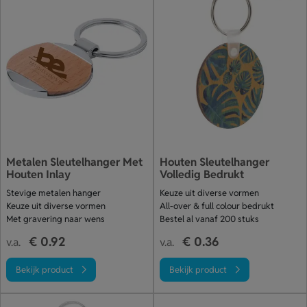
Metalen Sleutelhanger Met
Houten Sleutelhanger
Houten Inlay
Volledig Bedrukt
Stevige metalen hanger
Keuze uit diverse vormen
Keuze uit diverse vormen
All-over & full colour bedrukt
Met gravering naar wens
Bestel al vanaf 200 stuks
€ 0.92
€ 0.36
v.a.
v.a.
Bekijk product
Bekijk product