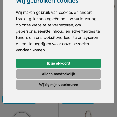
Wij gebruiken cookies
of relatiegeschenk dat iedere dag aan de sleutelbos hangt.
Je ontvangt vooraf altijd een gratis digitale drukproef.
Wij maken gebruik van cookies en andere
Bekijk ons aanbod.
tracking-technologieën om uw surfervaring
op onze website te verbeteren, om
gepersonaliseerde inhoud en advertenties te
tonen, om ons websiteverkeer te analyseren
en om te begrijpen waar onze bezoekers
vandaan komen.
Bamboe Sleutelhanger In
Ronde Sleutelhanger Met
Huisvorm
Bamboe Inzetstuk
Ik ga akkoord
Huisvormige sleutelhanger
Stevige metalen basis
Alleen noodzakelijk
Natuurlijke uitstraling
Met gravering of bedrukking
Met gravure of opdruk
Geleverd in kraft doosje
Wijzig mijn voorkeuren
€ 0.26
€ 0.80
v.a.
v.a.
Bekijk product
Bekijk product