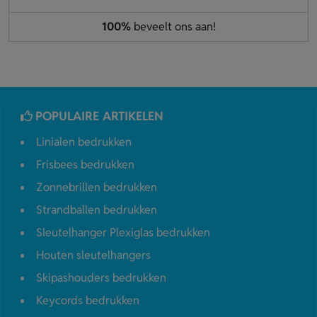
100%
beveelt ons aan!
POPULAIRE ARTIKELEN
Linialen bedrukken
Frisbees bedrukken
Zonnebrillen bedrukken
Strandballen bedrukken
Sleutelhanger Plexiglas bedrukken
Houten sleutelhangers
Skipashouders bedrukken
Keycords bedrukken