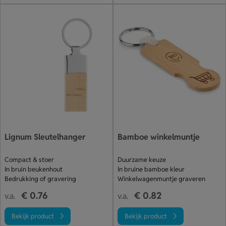
Lignum Sleutelhanger
Bamboe winkelmuntje
Compact & stoer
Duurzame keuze
In bruin beukenhout
In bruine bamboe kleur
Bedrukking of gravering
Winkelwagenmuntje graveren
€ 0.76
€ 0.82
v.a.
v.a.
Bekijk product
Bekijk product