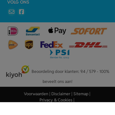
VOLG ONS
Beoordeling door klanten: 9.4 / 579 - 100%
beveelt ons aan!
Voorwaarden
Disclaimer
Sitemap
Privacy & Cookies
Copyright © 2026 - Sleutelhangers.nl