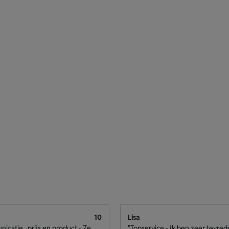
10
Lisa
catie , prijs en product - Ze
"Topservice - Ik ben zeer tevre