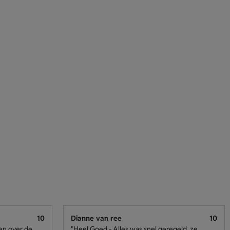
10
Dianne van ree
10
den over de
"Heel Goed - Alles was snel geregeld, ze