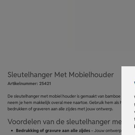
Sleutelhanger Met Mobielhouder
Artikelnummer:
25421
De sleutelhanger met mobiel houder is gemaakt van bamboe en voor
neem je hem makkelijk overal mee naartoe. Gebruik hem als houder v
bedrukken of graveren aan alle zijdes met jouw ontwerp.
Voordelen van de sleutelhanger met m
Bedrukking of gravure aan alle zijdes
– Jouw ontwerp valt goe