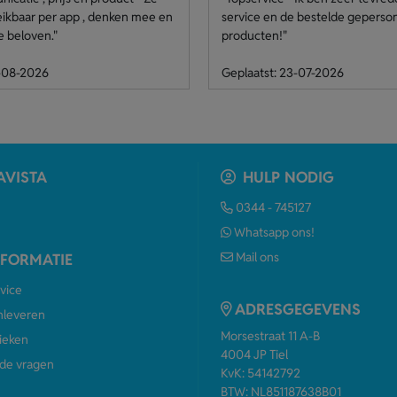
eikbaar per app , denken mee en
service en de bestelde geperso
e beloven."
producten!"
4-08-2026
Geplaatst: 23-07-2026
AVISTA
HULP NODIG
0344 - 745127
Whatsapp ons!
Mail ons
NFORMATIE
vice
ADRESGEGEVENS
anleveren
Morsestraat 11 A-B
ieken
4004 JP Tiel
de vragen
KvK: 54142792
BTW: NL851187638B01