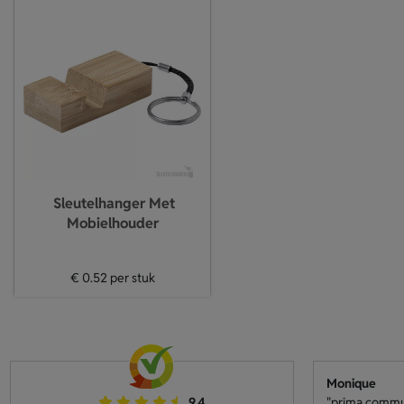
Sleutelhanger Met
Mobielhouder
€ 0.52
per stuk
Monique
9.4
"prima communi