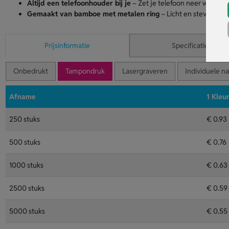
Altijd een telefoonhouder bij je
– Zet je telefoon neer wanneer 
Gemaakt van bamboe met metalen ring
– Licht en stevig, mak
Prijsinformatie
Specificaties
Onbedrukt
Tampondruk
Lasergraveren
Individuele n
Afname
1 Kleu
250 stuks
€ 0.93
500 stuks
€ 0.76
1000 stuks
€ 0.63
2500 stuks
€ 0.59
5000 stuks
€ 0.55