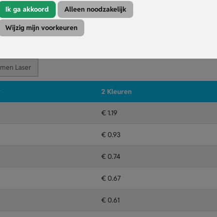
je een video kijkt of wilt videobellen.
Ik ga akkoord
Alleen noodzakelijk
kelijk te bevestigen aan je sleutelbos.
Wijzig mijn voorkeuren
Kleuren
Druktechniek
amen Laser
r
2 Kleuren
€ 1.19
€ 0.93
€ 0.74
€ 0.67
€ 0.61