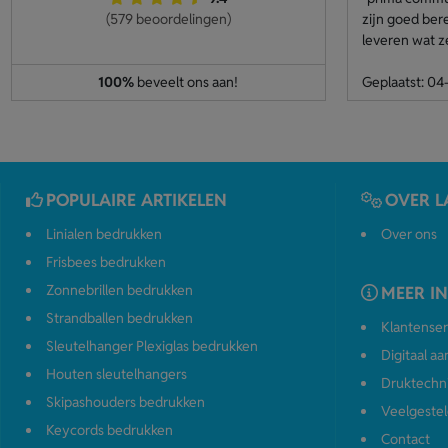
(579 beoordelingen)
zijn goed ber
leveren wat z
100%
beveelt ons aan!
Geplaatst: 0
POPULAIRE ARTIKELEN
OVER L
Linialen bedrukken
Over ons
Frisbees bedrukken
Zonnebrillen bedrukken
MEER I
Strandballen bedrukken
Klantenser
Sleutelhanger Plexiglas bedrukken
Digitaal a
Houten sleutelhangers
Druktechn
Skipashouders bedrukken
Veelgestel
Keycords bedrukken
Contact