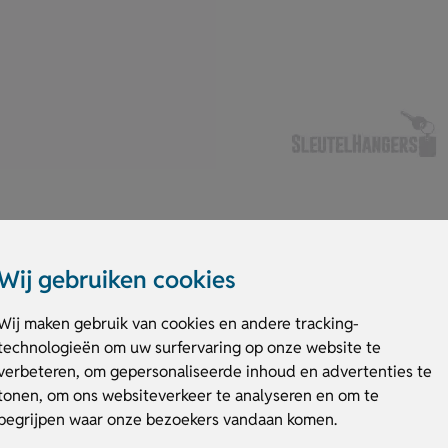
Wij gebruiken cookies
zien van een stevige metalen ring. Door het compacte formaat van 26×
Wij maken gebruik van cookies en andere tracking-
oor je telefoon, waar je ook bent. Laat de sleutelhanger met mobiel hou
technologieën om uw surfervaring op onze website te
verbeteren, om gepersonaliseerde inhoud en advertenties te
tonen, om ons websiteverkeer te analyseren en om te
obiele houder
begrijpen waar onze bezoekers vandaan komen.
d op, waar je de sleutelhanger ook neerlegt.