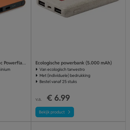
Ecologische powerbank (5.000 mAh)
4000 mah power bank type c Powerflat c
minium
Van ecologisch tarwestro
Met (individuele) bedrukking
Bestel vanaf 25 stuks
€ 6.99
v.a.
Bekijk product