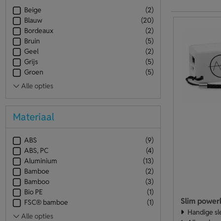
Beige
(2)
Blauw
(20)
Bordeaux
(2)
Bruin
(5)
Geel
(2)
Grijs
(5)
Groen
(5)
Materiaal
ABS
(9)
ABS, PC
(4)
Aluminium
(13)
Bamboe
(2)
Bamboo
(3)
Bio PE
(1)
Slim power
FSC® bamboe
(1)
Handige sl