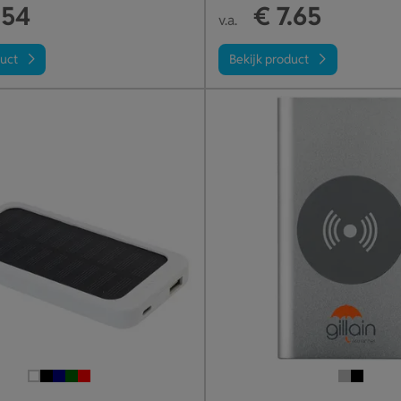
.54
€ 7.65
v.a.
duct
Bekijk product