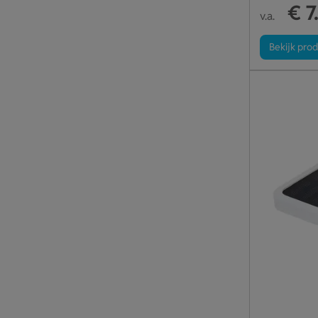
€ 7
v.a.
Bekijk pro