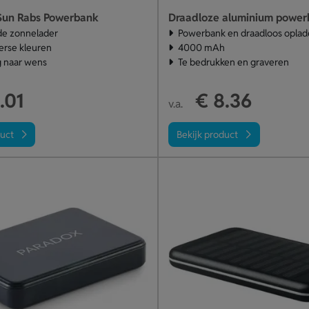
Sun Rabs Powerbank
e zonnelader
Powerbank en draadloos opla
verse kleuren
4000 mAh
 naar wens
Te bedrukken en graveren
.01
€ 8.36
v.a.
duct
Bekijk product