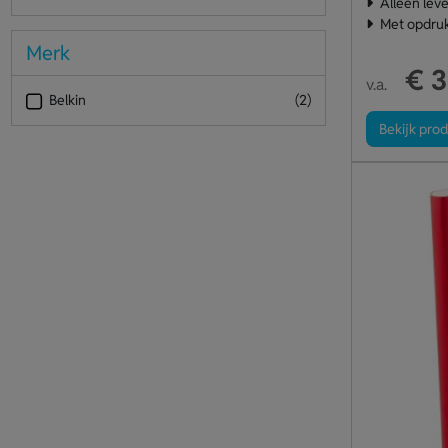
Alleen leve
Met opdru
Merk
€ 3
v.a.
Belkin
(2)
Bekijk pro