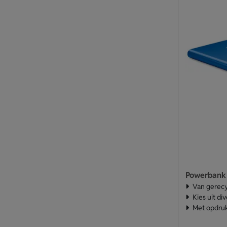
Powerbank
Van gerec
Kies uit di
Met opdruk