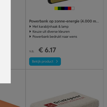
Ah
Powerbank op zonne-energie (4.000 mAh)
Met karabijnhaak & lamp
Keuze uit diverse kleuren
Powerbank bedrukt naar wens
€ 6.17
v.a.
Bekijk product