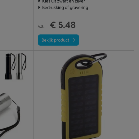
Kies uit zwart en zilver
Bedrukking of gravering
€ 5.48
v.a.
Bekijk product