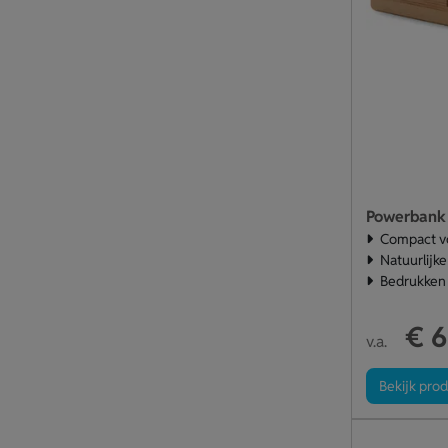
Powerbank
Compact v
Natuurlijk
Bedrukken 
€ 6
v.a.
Bekijk pro