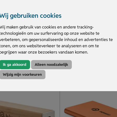
Wij gebruiken cookies
Powerbank zaklamp 2200m
Gerecycled aluminium powerbank (4.000 mAh)
Wij maken gebruik van cookies en andere tracking-
keuze
Zaklamp en powerbank in 1
technologieën om uw surfervaring op onze website te
in diverse kleuren
Per stuk verpakt in een doosje
verbeteren, om gepersonaliseerde inhoud en advertenties te
 bedrukken per stuk
Te graveren of bedrukken
tonen, om ons websiteverkeer te analyseren en om te
begrijpen waar onze bezoekers vandaan komen.
.67
€ 5.95
v.a.
Ik ga akkoord
Alleen noodzakelijk
duct
Bekijk product
Wijzig mijn voorkeuren