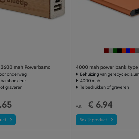
 2600 mah Powerbamc
oor onderweg
Behuizing van gerecycled alu
e bamboekleur
4000 mah
of graveren
Te bedrukken of graveren
.65
€ 6.94
v.a.
duct
Bekijk product