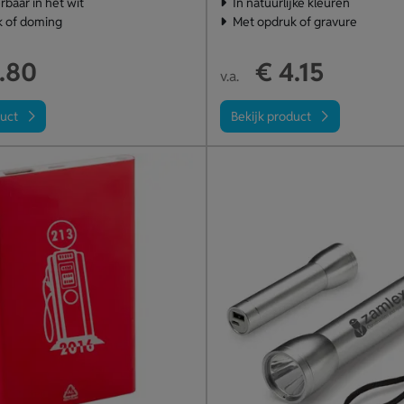
rbaar in het wit
In natuurlijke kleuren
k of doming
Met opdruk of gravure
.80
€ 4.15
v.a.
duct
Bekijk product