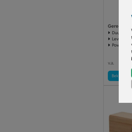
Duurzame 
Leverbaar 
Powerbank
€ 5
v.a.
Bekijk pro