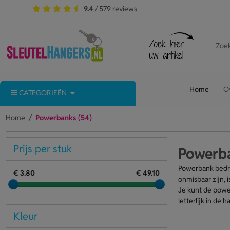
9.4
/ 579 reviews
Home
O
CATEGORIEËN
Home
Powerbanks (54)
Prijs per stuk
Powerb
Powerbank bedru
€ 3.80
€ 49.10
onmisbaar zijn,
Je kunt de powe
letterlijk in de
Kleur