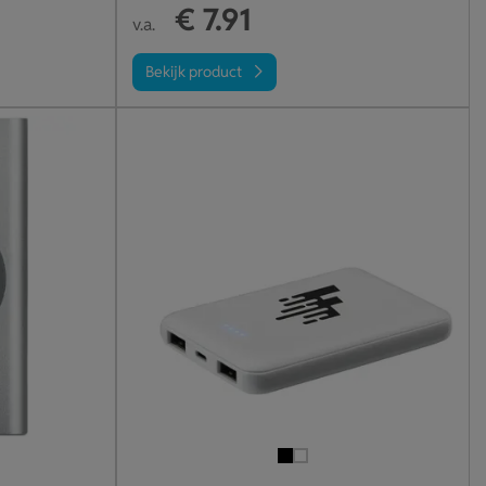
€ 7.91
v.a.
Bekijk product