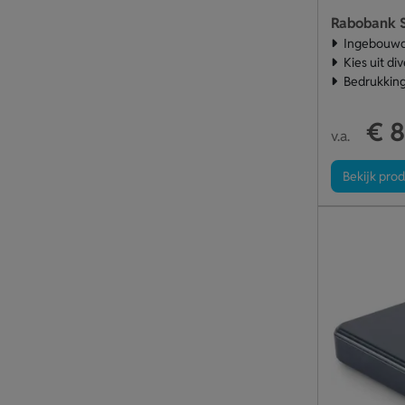
Rabobank 
Ingebouwd
Kies uit di
Bedrukking
€ 8
v.a.
Bekijk pro