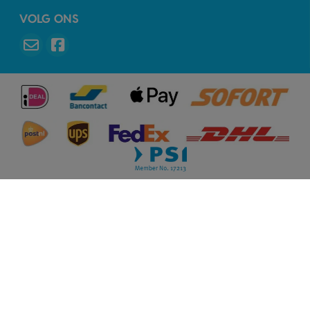
VOLG ONS
Beoordeling door klanten: 9.4 / 579 - 100%
beveelt ons aan!
Voorwaarden
Disclaimer
Sitemap
Privacy & Cookies
Copyright © 2026 - Sleutelhangers.nl