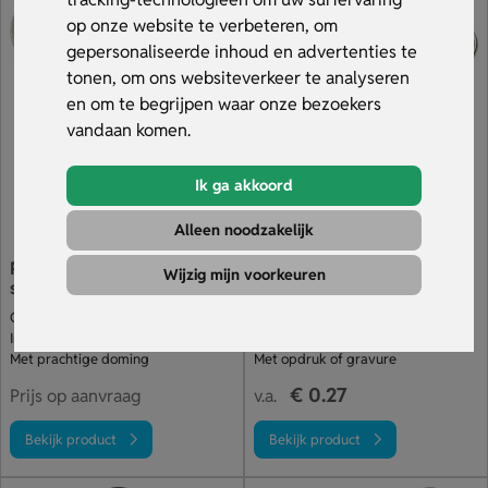
zijn gemakkelijk te reinigen en zijn ook waterdicht. Met
op onze website te verbeteren, om
metalen
sleutelhangers
heb je een accessoire die bij je
gepersonaliseerde inhoud en advertenties te
persoonlijkheid past en die je dagelijks kunt gebruiken.
tonen, om ons websiteverkeer te analyseren
en om te begrijpen waar onze bezoekers
vandaan komen.
Ik ga akkoord
Alleen noodzakelijk
Ronde radiator
Sleutelhanger Met Fles- En
Wijzig mijn voorkeuren
sleutelhanger
Blikopener
Om radiators te ontluchten
Handig voor onderweg
In opvallende ronde vorm
Leverbaar in vele kleuren
Met prachtige doming
Met opdruk of gravure
€ 0.27
Prijs op aanvraag
v.a.
Bekijk product
Bekijk product