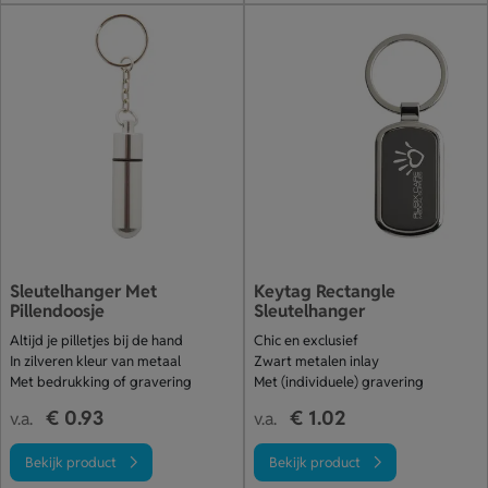
Sleutelhanger Met
Keytag Rectangle
Pillendoosje
Sleutelhanger
Altijd je pilletjes bij de hand
Chic en exclusief
In zilveren kleur van metaal
Zwart metalen inlay
Met bedrukking of gravering
Met (individuele) gravering
€ 0.93
€ 1.02
v.a.
v.a.
Bekijk product
Bekijk product