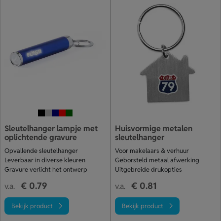
Sleutelhanger lampje met
Huisvormige metalen
oplichtende gravure
sleutelhanger
Opvallende sleutelhanger
Voor makelaars & verhuur
Leverbaar in diverse kleuren
Geborsteld metaal afwerking
Gravure verlicht het ontwerp
Uitgebreide drukopties
€ 0.79
€ 0.81
v.a.
v.a.
Bekijk product
Bekijk product