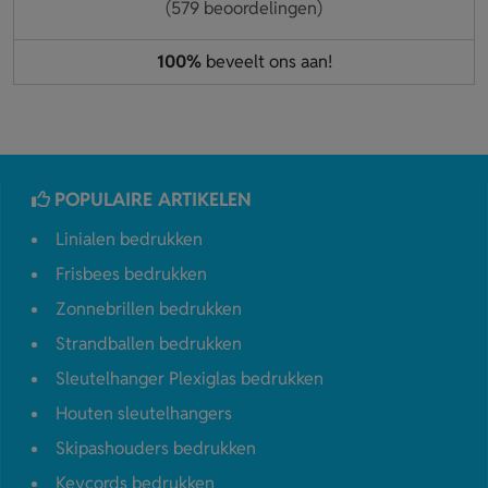
(579 beoordelingen)
100%
beveelt ons aan!
POPULAIRE ARTIKELEN
Linialen bedrukken
Frisbees bedrukken
Zonnebrillen bedrukken
Strandballen bedrukken
Sleutelhanger Plexiglas bedrukken
Houten sleutelhangers
Skipashouders bedrukken
Keycords bedrukken