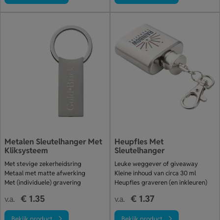
Metalen Sleutelhanger Met
Heupfles Met
Kliksysteem
Sleutelhanger
Met stevige zekerheidsring
Leuke weggever of giveaway
Metaal met matte afwerking
Kleine inhoud van circa 30 ml
Met (individuele) gravering
Heupfles graveren (en inkleuren)
€ 1.35
€ 1.37
v.a.
v.a.
Bekijk product
Bekijk product