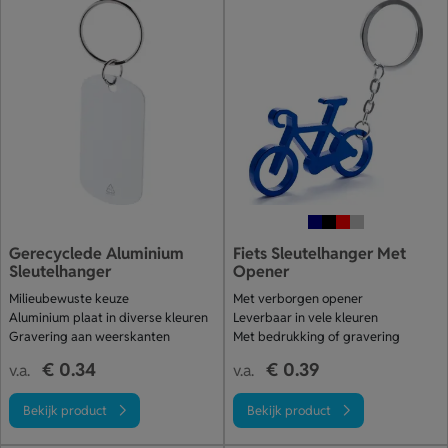
Gerecyclede Aluminium
Fiets Sleutelhanger Met
Sleutelhanger
Opener
Milieubewuste keuze
Met verborgen opener
Aluminium plaat in diverse kleuren
Leverbaar in vele kleuren
Gravering aan weerskanten
Met bedrukking of gravering
€ 0.34
€ 0.39
v.a.
v.a.
Bekijk product
Bekijk product