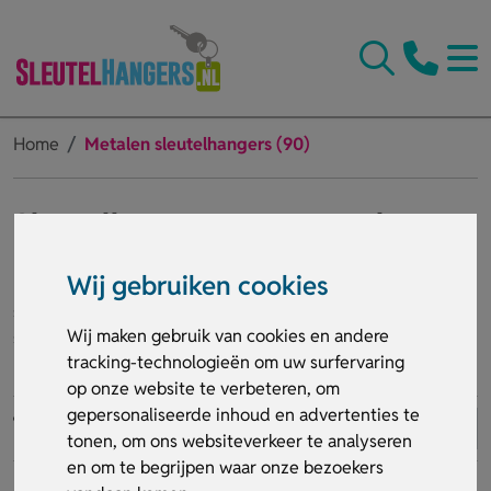
Home
Metalen sleutelhangers (90)
Sleutelhangers van metaal
bedrukken
Wij gebruiken cookies
Met sleutelhangers van metaal heb je een stijlvolle en
stevige accessoire in je bezit. Ze zijn gemaakt van een
Wij maken gebruik van cookies en andere
stevig materiaal en houden je sleutels beveiligd. Ze zijn
tracking-technologieën om uw surfervaring
verkrijgbaar in een verscheidenheid aan stijlen en kleuren,
Lees meer
op onze website te verbeteren, om
waardoor je er zeker een vindt die bij je past.
gepersonaliseerde inhoud en advertenties te
Sleutelhangers van metaal zijn ook duurzaam en kunnen
tonen, om ons websiteverkeer te analyseren
jarenlang meegaan. Het is ook een goede optie als je op
en om te begrijpen waar onze bezoekers
zoek bent naar iets dat veelvoudig gebruikt kan worden. Ze
Er zijn helaas geen resultaten.