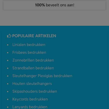
100%
beveelt ons aan!
POPULAIRE ARTIKELEN
Linialen bedrukken
Frisbees bedrukken
Zonnebrillen bedrukken
Strandballen bedrukken
Sleutelhanger Plexiglas bedrukken
Houten sleutelhangers
Skipashouders bedrukken
Keycords bedrukken
Lanyards bedrukken