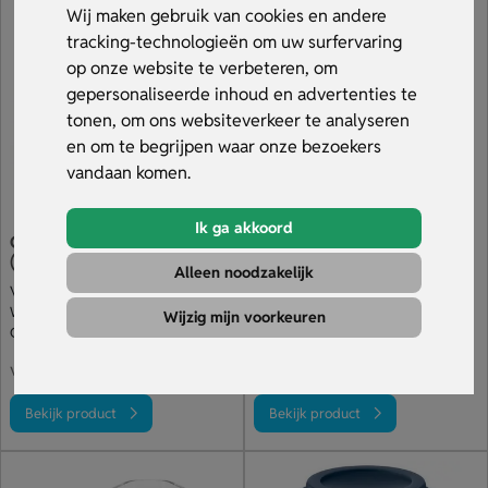
duurzaamheid geeft en gaat jouw merk bij iedere bak
Wij maken gebruik van cookies en andere
koffie de straat over. Bestel snel en ontvang gratis een
tracking-technologieën om uw surfervaring
digitaal voorbeeld van jouw koffiebekers to go met logo.
op onze website te verbeteren, om
Bekijk ons aanbod.
gepersonaliseerde inhoud en advertenties te
tonen, om ons websiteverkeer te analyseren
en om te begrijpen waar onze bezoekers
vandaan komen.
Ik ga akkoord
Goedkope koffiebeker to go
Kurk Koffiebeker To Go
(240 ml)
(350 Ml)
Alleen noodzakelijk
Volledig recyclebaar materiaal
Herbruikbaar & BPA-vrij
Witte beker & gekleurde deksel
Duurzame kurk afwerking
Wijzig mijn voorkeuren
Opdruk op de deksel
Met opdruk of gravering
€ 1.59
€ 3.77
v.a.
v.a.
Bekijk product
Bekijk product