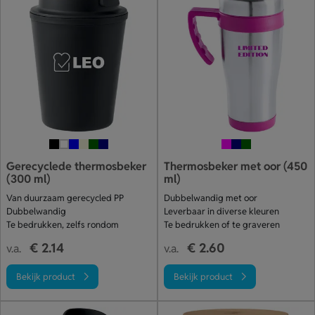
Gerecyclede thermosbeker
Thermosbeker met oor (450
(300 ml)
ml)
Van duurzaam gerecycled PP
Dubbelwandig met oor
Dubbelwandig
Leverbaar in diverse kleuren
Te bedrukken, zelfs rondom
Te bedrukken of te graveren
€ 2.14
€ 2.60
v.a.
v.a.
Bekijk product
Bekijk product