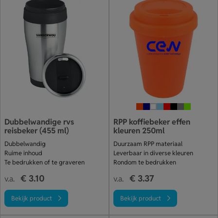
Dubbelwandige rvs
RPP koffiebeker effen
reisbeker (455 ml)
kleuren 250ml
Dubbelwandig
Duurzaam RPP materiaal
Ruime inhoud
Leverbaar in diverse kleuren
Te bedrukken of te graveren
Rondom te bedrukken
€ 3.10
€ 3.37
v.a.
v.a.
Bekijk product
Bekijk product