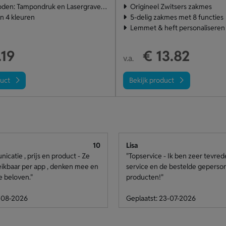
en: Tampondruk en Lasergraveren
Origineel Zwitsers zakmes
in 4 kleuren
5-delig zakmes met 8 functies
Lemmet & heft personaliseren
.19
€ 13.82
v.a.
duct
Bekijk product
10
Lisa
catie , prijs en product - Ze
"Topservice - Ik ben zeer tevre
eikbaar per app , denken mee en
service en de bestelde geperso
e beloven."
producten!"
4-08-2026
Geplaatst: 23-07-2026