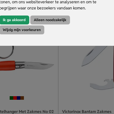
tonen, om ons websiteverkeer te analyseren en om te
begrijpen waar onze bezoekers vandaan komen.
duct
Bekijk product
Ik ga akkoord
Alleen noodzakelijk
Wijzig mijn voorkeuren
utelhanger Met Zakmes No 02
Victorinox Bantam Zakmes