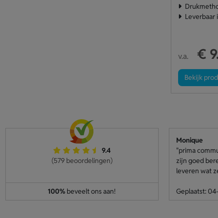
Drukmethod
Leverbaar 
€ 9
v.a.
Bekijk pro
Monique
9.4
"prima communi
(579 beoordelingen)
zijn goed ber
leveren wat z
100%
beveelt ons aan!
Geplaatst: 0