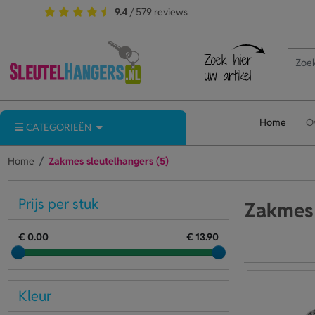
9.4
/ 579 reviews
Home
O
CATEGORIEËN
Home
Zakmes sleutelhangers (5)
Prijs per stuk
Zakmes 
€ 0.00
€ 13.90
Kleur