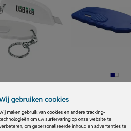
 met sleutelhanger
Sleutelhanger met mesje
 compact
Altijd handig onderweg
Wij gebruiken cookies
heidssysteem
Leverbaar in diverse kleuren
ken
Bedrukking op achterkant
Wij maken gebruik van cookies en andere tracking-
technologieën om uw surfervaring op onze website te
€ 0.92
verbeteren, om gepersonaliseerde inhoud en advertenties te
v.a.
nvraag