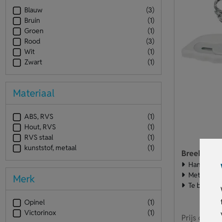
Blauw
(3)
Bruin
(1)
Groen
(1)
Rood
(3)
Wit
(1)
Zwart
(1)
Materiaal
ABS, RVS
(1)
Hout, RVS
(1)
RVS staal
(1)
kunststof, metaal
(1)
Breekmesje
Handig en
Met veilig
Merk
Te bedruk
Opinel
(1)
Victorinox
(1)
Prijs op aa