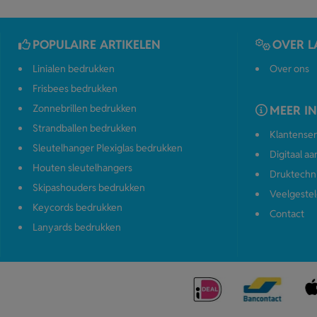
POPULAIRE ARTIKELEN
OVER L
Linialen bedrukken
Over ons
Frisbees bedrukken
Zonnebrillen bedrukken
MEER I
Strandballen bedrukken
Klantenser
Sleutelhanger Plexiglas bedrukken
Digitaal a
Houten sleutelhangers
Druktechn
Skipashouders bedrukken
Veelgestel
Keycords bedrukken
Contact
Lanyards bedrukken