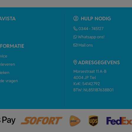
AVISTA
HULP NODIG
0344 - 745127
Whatsapp ons!
Mail ons
NFORMATIE
vice
ADRESGEGEVENS
anleveren
Morsestraat 11 A-B
ieken
4004 JP Tiel
de vragen
KvK: 54142792
BTW: NL851187638B01