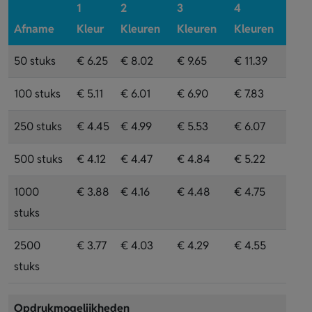
1
2
3
4
Afname
Kleur
Kleuren
Kleuren
Kleuren
50 stuks
€ 6.25
€ 8.02
€ 9.65
€ 11.39
100 stuks
€ 5.11
€ 6.01
€ 6.90
€ 7.83
250 stuks
€ 4.45
€ 4.99
€ 5.53
€ 6.07
500 stuks
€ 4.12
€ 4.47
€ 4.84
€ 5.22
1000
€ 3.88
€ 4.16
€ 4.48
€ 4.75
stuks
2500
€ 3.77
€ 4.03
€ 4.29
€ 4.55
stuks
Opdrukmogelijkheden