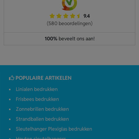
9.4
(580 beoordelingen)
100%
beveelt ons aan!
POPULAIRE ARTIKELEN
Linialen bedrukken
Frisbees bedrukken
Zonnebrillen bedrukken
Strandballen bedrukken
Sleutelhanger Plexiglas bedrukken
Houten sleutelhangers