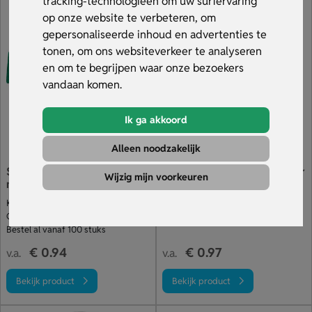
tracking-technologieën om uw surfervaring
zijn gemakkelijk te reinigen en zijn ook waterdicht. Met
op onze website te verbeteren, om
metalen
sleutelhangers
heb je een accessoire die bij je
gepersonaliseerde inhoud en advertenties te
persoonlijkheid past en die je dagelijks kunt gebruiken.
tonen, om ons websiteverkeer te analyseren
en om te begrijpen waar onze bezoekers
vandaan komen.
Ik ga akkoord
Alleen noodzakelijk
Stoffen sleutelhanger met
Keytag Circle Sleutelhanger
Wijzig mijn voorkeuren
metalen plaatje
Keuze uit vele kleuren stof
Drukmethode: Lasergraveren
Graveren op metalen plaatje
Drukafmeting: 20 x 20 mm
Bestel al vanaf 100 stuks
€ 0.94
€ 0.97
v.a.
v.a.
Bekijk product
Bekijk product