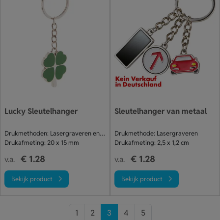
Lucky Sleutelhanger
Sleutelhanger van metaal
Drukmethoden: Lasergraveren en Individuele namen Laser
Drukmethode: Lasergraveren
Drukafmeting: 20 x 15 mm
Drukafmeting: 2,5 x 1,2 cm
€ 1.28
€ 1.28
v.a.
v.a.
Bekijk product
Bekijk product
1
2
3
4
5