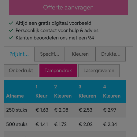
Offerte aanvragen
Altijd een gratis digitaal voorbeeld
Persoonlijk contact voor hulp & advies
Klanten beoordelen ons met een 9.4
Prijsinformatie
Specificaties
Kleuren
Druktechnieken
Onbedrukt
Tampondruk
Lasergraveren
1
2
3
4
Afname
Kleur
Kleuren
Kleuren
Kleuren
250 stuks
€ 1.63
€ 2.08
€ 2.53
€ 2.97
500 stuks
€ 1.41
€ 1.72
€ 2.02
€ 2.34