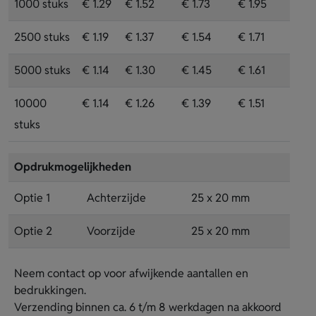
1000 stuks
€ 1.29
€ 1.52
€ 1.73
€ 1.95
2500 stuks
€ 1.19
€ 1.37
€ 1.54
€ 1.71
5000 stuks
€ 1.14
€ 1.30
€ 1.45
€ 1.61
10000
€ 1.14
€ 1.26
€ 1.39
€ 1.51
stuks
Opdrukmogelijkheden
Optie 1
Achterzijde
25 x 20 mm
Optie 2
Voorzijde
25 x 20 mm
Neem contact op voor afwijkende aantallen en
bedrukkingen.
Verzending binnen ca. 6 t/m 8 werkdagen na akkoord