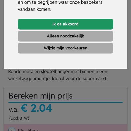
en om te begrijpen waar onze bezoekers
vandaan komen.
Ik ga akkoord
Alleen noodzakelijk
Sleutelhanger met munt Euring
glanzend
Wijzig mijn voorkeuren
Artikelnummer:
16243
Ronde metalen sleutelhanger met binnenin een
winkelwagenmuntje. Ideaal voor de supermarkt.
Bereken mijn prijs
€ 2.04
v.a.
(Excl. BTW)
Kies kleur
1