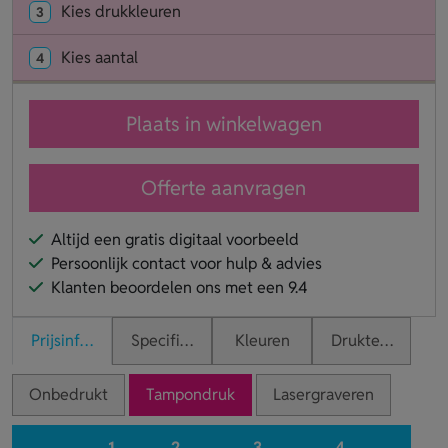
Kies drukkleuren
3
Kies aantal
4
Plaats in winkelwagen
Offerte aanvragen
Altijd een gratis digitaal voorbeeld
Persoonlijk contact voor hulp & advies
Klanten beoordelen ons met een 9.4
Prijsinformatie
Specificaties
Kleuren
Druktechnieken
Onbedrukt
Tampondruk
Lasergraveren
1
2
3
4