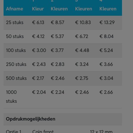
Afname
Kleur
Kleuren
Kleuren
Kleuren
25 stuks
€ 6.13
€ 8.57
€ 10.83
€ 13.29
50 stuks
€ 4.12
€ 5.37
€ 6.72
€ 8.04
100 stuks
€ 3.00
€ 3.77
€ 4.48
€ 5.24
250 stuks
€ 2.43
€ 2.83
€ 3.24
€ 3.66
500 stuks
€ 2.17
€ 2.46
€ 2.75
€ 3.04
1000
€ 2.04
€ 2.24
€ 2.46
€ 2.66
stuks
Opdrukmogelijkheden
Optie 1
Coin front
12 x 12 mm