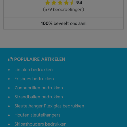
9.4
(579 beoordelingen)
100%
beveelt ons aan!
POPULAIRE ARTIKELEN
Linialen bedrukken
Frisbees bedrukken
Zonnebrillen bedrukken
Strandballen bedrukken
Sleutelhanger Plexiglas bedrukken
Houten sleutelhangers
Skipashouders bedrukken