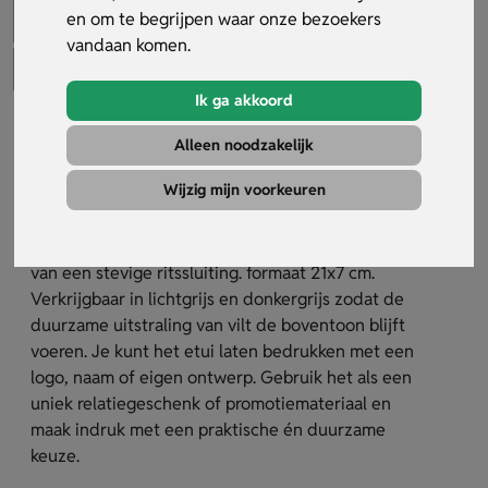
en om te begrijpen waar onze bezoekers
vandaan komen.
Ik ga akkoord
Vilten etui
Alleen noodzakelijk
Artikelnummer:
30189
Wijzig mijn voorkeuren
Dit RPET-vilten etui is een duurzame keuze. Perfect
voor het opbergen van al je schrijfgerei. Voorzien
van een stevige ritssluiting. formaat 21x7 cm.
Verkrijgbaar in lichtgrijs en donkergrijs zodat de
duurzame uitstraling van vilt de boventoon blijft
voeren. Je kunt het etui laten bedrukken met een
logo, naam of eigen ontwerp. Gebruik het als een
uniek relatiegeschenk of promotiemateriaal en
maak indruk met een praktische én duurzame
keuze.