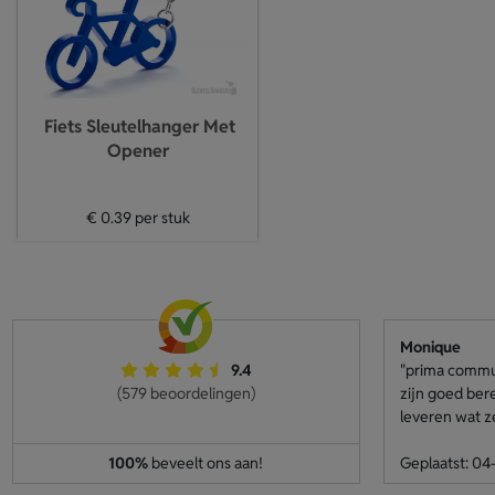
Fiets Sleutelhanger Met
Opener
€ 0.39
per stuk
Monique
9.4
"prima communi
(579 beoordelingen)
zijn goed ber
leveren wat z
100%
beveelt ons aan!
Geplaatst: 0