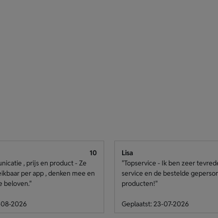
10
Lisa
catie , prijs en product - Ze
"Topservice - Ik ben zeer tevre
eikbaar per app , denken mee en
service en de bestelde geperso
e beloven."
producten!"
4-08-2026
Geplaatst: 23-07-2026