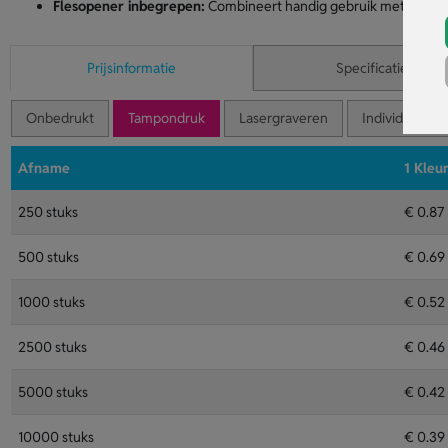
Flesopener inbegrepen:
Combineert handig gebruik met een sp
Prijsinformatie
Specificaties
Onbedrukt
Tampondruk
Lasergraveren
Individuele n
Afname
1 Kleu
250 stuks
€ 0.87
500 stuks
€ 0.69
1000 stuks
€ 0.52
2500 stuks
€ 0.46
5000 stuks
€ 0.42
10000 stuks
€ 0.39