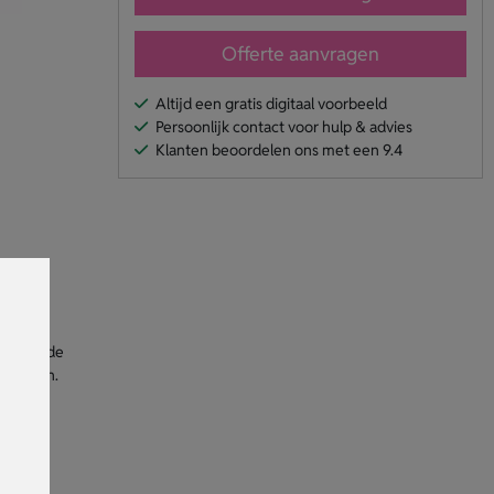
Offerte aanvragen
Altijd een gratis digitaal voorbeeld
Persoonlijk contact voor hulp & advies
Klanten beoordelen ons met een 9.4
schillende
e hangen.