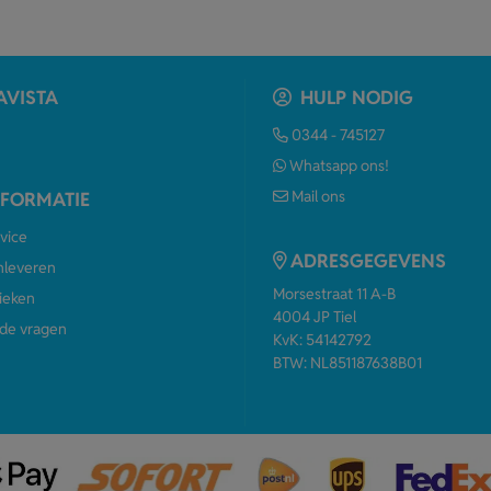
AVISTA
HULP NODIG
0344 - 745127
Whatsapp ons!
Mail ons
NFORMATIE
vice
ADRESGEGEVENS
anleveren
Morsestraat 11 A-B
ieken
4004 JP Tiel
de vragen
KvK: 54142792
BTW: NL851187638B01