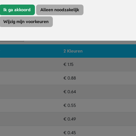
eels ontwerp.
Ik ga akkoord
Alleen noodzakelijk
Kleuren
Druktechniek
Wijzig mijn voorkeuren
amen Laser
r
2 Kleuren
€ 1.15
€ 0.88
€ 0.64
€ 0.55
€ 0.49
€ 0.45