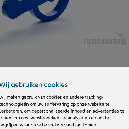
Wij gebruiken cookies
akt van aluminium. De fiets sleutelhanger met opener is leverbaar in ver
Wij maken gebruik van cookies en andere tracking-
averen met jouw ontwerp. Perfect om aan de fietssleutel van je relaties t
technologieën om uw surfervaring op onze website te
et opener
verbeteren, om gepersonaliseerde inhoud en advertenties te
tonen, om ons websiteverkeer te analyseren en om te
rkant aanbrengen.
begrijpen waar onze bezoekers vandaan komen.
ietsbranche.