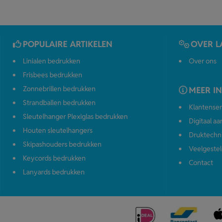
POPULAIRE ARTIKELEN
OVER L
Linialen bedrukken
Over ons
Frisbees bedrukken
Zonnebrillen bedrukken
MEER I
Strandballen bedrukken
Klantenser
Sleutelhanger Plexiglas bedrukken
Digitaal a
Houten sleutelhangers
Druktechn
Skipashouders bedrukken
Veelgestel
Keycords bedrukken
Contact
Lanyards bedrukken