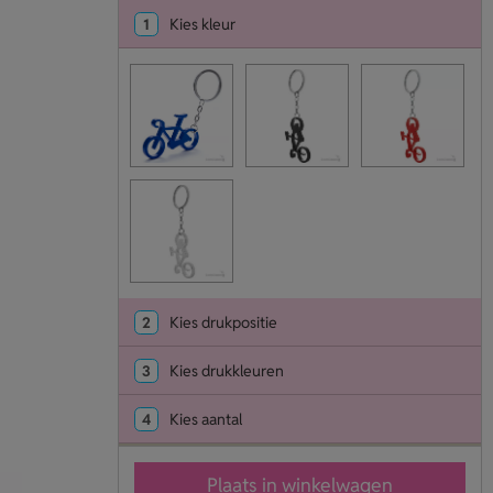
1
Kies kleur
2
Kies drukpositie
3
Kies drukkleuren
4
Kies aantal
Plaats in winkelwagen