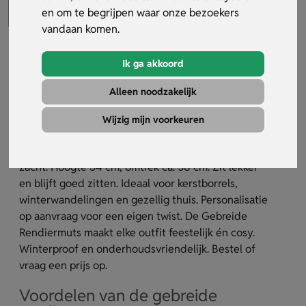
en om te begrijpen waar onze bezoekers
vandaan komen.
Ik ga akkoord
Gebreide Rendiermuts
Alleen noodzakelijk
Artikelnummer:
35179
Wijzig mijn voorkeuren
De gebreide rendiermuts geeft je kerstdagen
direct een vrolijke boost. 100% acryl, warm en
zacht. Hoogte 34 cm, omtrek ca. 58 cm. Zit lekker
en blijft goed zitten. Ideaal voor kerstborrels,
winterwandelingen en gezellig thuis. Personalisatie
op aanvraag voor een eigen twist. De Gebreide
Rendiermuts maakt elke outfit feestelijk én cosy.
Winterproof en onderhoudsvriendelijk. Bestel of
vraag een prijs op.
Voordelen van de gebreide