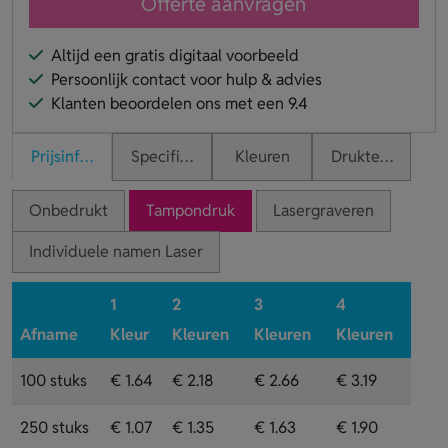
Offerte aanvragen
Altijd een gratis digitaal voorbeeld
Persoonlijk contact voor hulp & advies
Klanten beoordelen ons met een 9.4
Prijsinformatie
Specificaties
Kleuren
Druktechnieken
Onbedrukt
Tampondruk
Lasergraveren
Individuele namen Laser
1
2
3
4
Afname
Kleur
Kleuren
Kleuren
Kleuren
100 stuks
€ 1.64
€ 2.18
€ 2.66
€ 3.19
250 stuks
€ 1.07
€ 1.35
€ 1.63
€ 1.90