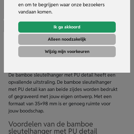
en om te begrijpen waar onze bezoekers
vandaan komen.
Ik ga akkoord
Alleen noodzakelijk
Bamboe Sleutelhanger Met Pu
Detail
Wijzig mijn voorkeuren
Artikelnummer:
24325
De bamboe sleutelhanger met PU detail heeft een
opvallende uitstraling. De bamboe sleutelhanger
met PU detail kan aan beide zijdes worden bedrukt
of gegraveerd met jouw eigen ontwerp. Met een
formaat van 35×98 mm is er genoeg ruimte voor
jouw boodschap.
Voordelen van de bamboe
sleutelhanger met PU detail