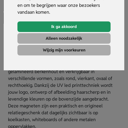
en om te begrijpen waar onze bezoekers
vandaan komen.
Ik ga akkoord
Houten Magneet
Alleen noodzakelijk
Artikelnummer:
30572
Wijzig mijn voorkeuren
Breng jouw merk tot leven op een duurzame
manier met deze houten magneten. Gemaakt van
gelamineerd berkenhout en verkrijgbaar in
verschillende vormen, zoals rond, vierkant, ovaal of
rechthoekig. Dankzij de UV led printtechniek wordt
jouw logo, ontwerp of afbeelding haarscherp en in
levendige kleuren op de bovenzijde aangebracht.
Deze magneten zijn een praktisch en origineel
relatiegeschenk dat dagelijks zichtbaar is op
koelkasten, whiteboards of andere metalen
oppervlakken.