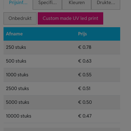
Prijsinformatie
Specificaties
Kleuren
Druktechnieken
Onbedrukt
Custom made UV led print
Afname
Prijs
250 stuks
€ 0.78
500 stuks
€ 0.63
1000 stuks
€ 0.55
2500 stuks
€ 0.51
5000 stuks
€ 0.50
10000 stuks
€ 0.47