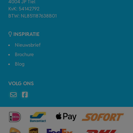
4004 JP Tiel
KvK: 54142792
BTW: NL851187638B01
INSPIRATIE
Nieuwsbrief
Brochure
Blog
VOLG ONS