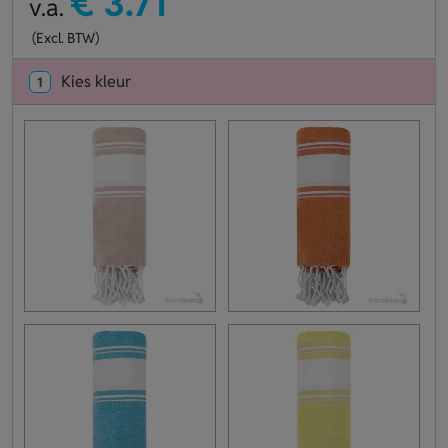
€ 3.71
v.a.
(Excl. BTW)
Kies kleur
1