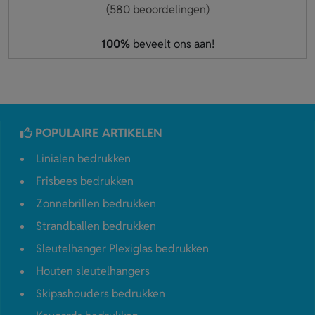
(580 beoordelingen)
100%
beveelt ons aan!
POPULAIRE ARTIKELEN
Linialen bedrukken
Frisbees bedrukken
Zonnebrillen bedrukken
Strandballen bedrukken
Sleutelhanger Plexiglas bedrukken
Houten sleutelhangers
Skipashouders bedrukken