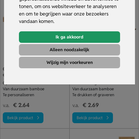
binnen 10 dagen. Bekijk ons assortiment.
tonen, om ons websiteverkeer te analyseren
en om te begrijpen waar onze bezoekers
vandaan komen.
Ik ga akkoord
Alleen noodzakelijk
Wijzig mijn voorkeuren
Opvouwbare bamboe
Set van 4 puzzel
onderzetter Imba
onderzetters
Opvouwbare onderzetter
4 kleine of 1 grote onderzetter
Van duurzaam bamboe
Van duurzaam bamboe
Te personaliseren
Te drukken of graveren
€ 2.64
€ 2.69
v.a.
v.a.
Bekijk product
Bekijk product